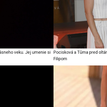
ásneho veku. Jej umenie si
Pocisková a Tůma pred oltá
Filipom