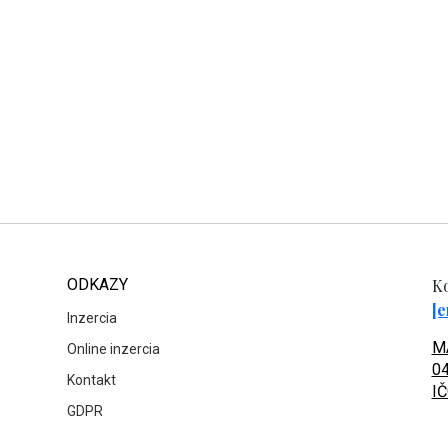
ODKAZY
Ko
[e
Inzercia
MA
Online inzercia
04
Kontakt
IČ
GDPR