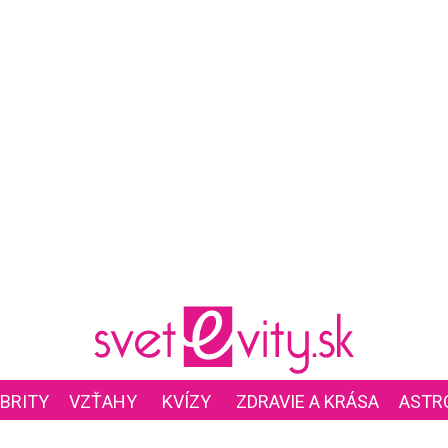
BRITY
VZŤAHY
KVÍZY
ZDRAVIE A KRÁSA
ASTR