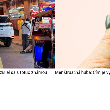
ozišiel sa s totuo známou
Menštruačná huba: Čím je vý