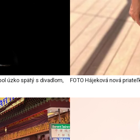
 bol úzko spätý s divadlom,
FOTO Hájeková nová priateľk