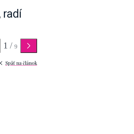
 radí
1
/
9
Späť na článok