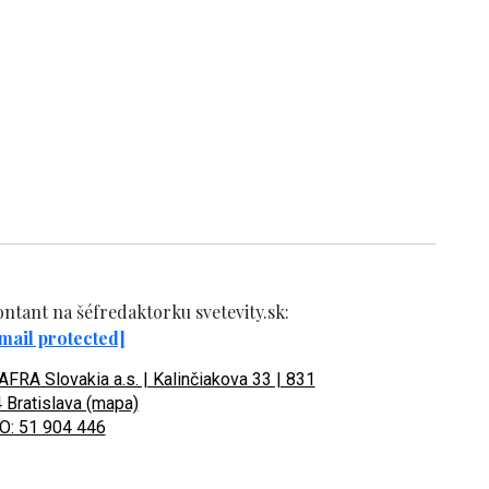
ntant na šéfredaktorku svetevity.sk:
mail protected]
FRA Slovakia a.s. | Kalinčiakova 33 | 831
 Bratislava (mapa)
O: 51 904 446