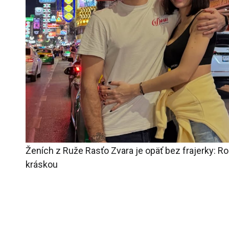
Ženích z Ruže Rasťo Zvara je opäť bez frajerky: R
kráskou