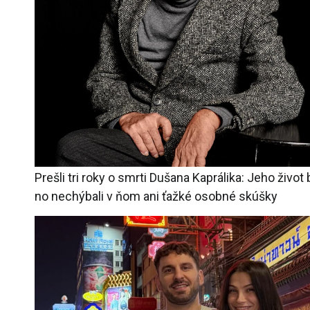
Prešli tri roky o smrti Dušana Kaprálika: Jeho život
no nechýbali v ňom ani ťažké osobné skúšky