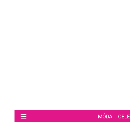
Preskočiť na hlavný obsah
MÓDA
CELE