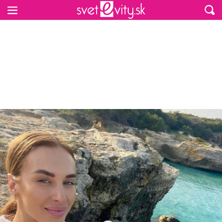
Preskočiť na hlavný obsah