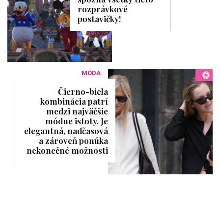
rozprávkové
postavičky!
MÓDA
Čierno-biela
kombinácia patrí
medzi najväčšie
módne istoty. Je
elegantná, nadčasová
a zároveň ponúka
nekonečné možnosti