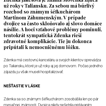
už roky v Taliansku. Za sebou má búrlivý
rozchod so známym šéfkuchárom
Martinom Záhumenským. V prípade
dvojice sa často skloňovalo aj slovo domáce
násilie. A hoci vzťahové problémy pominuli,
tentokrát sympatická Zdenka rieši
zdravotné komplikácie. Tie ju dokonca
pripútali k nemocničnému lôžku.
Zdenka má cestovnú kanceláriu a svojich klientov sprevádza
po Taliansku, ktoré je už roky aj jej domovom. Počas jedného
zájazdu ju však museli hospitalizovať.
NEŠŤASTIE V LÁSKE
Zdenka sa so známym šéfkuchárom zosobášila len po pár
mesačnej známosti. Dvojica nikdy nešetrila pridávaním