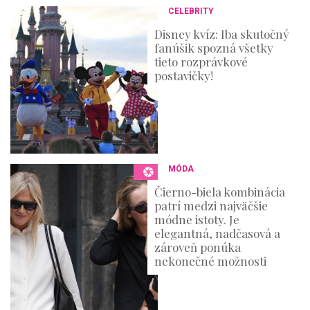
n
CELEBRITY
d
s
Disney kvíz: Iba skutočný
fanúšik spozná všetky
tieto rozprávkové
postavičky!
MÓDA
Čierno-biela kombinácia
patrí medzi najväčšie
módne istoty. Je
elegantná, nadčasová a
zároveň ponúka
nekonečné možnosti