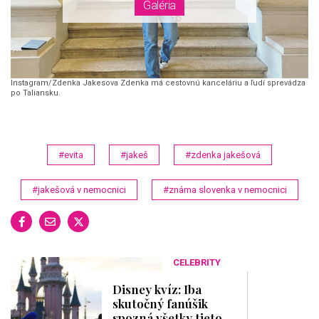
Instagram/Zdenka Jakesova Zdenka má cestovnú kanceláriu a ľudí sprevádza
po Taliansku.
#evita
#jakeš
#zdenka jakešová
#jakešová v nemocnici
#známa slovenka v nemocnici
CELEBRITY
Disney kvíz: Iba
skutočný fanúšik
spozná všetky tieto