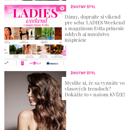
ŽIVOTNÝ ŠTÝL
Dámy, doprajte si víkend
pre seba: LADIES Weekend
s magzínom Evita prinesie
oddych aj množstvo
inšpirácie
ŽIVOTNÝ ŠTÝL
Myslíte si, že sa vyznáte vo
vlasových trendoch?
Dokážte to v našom KVÍZE!