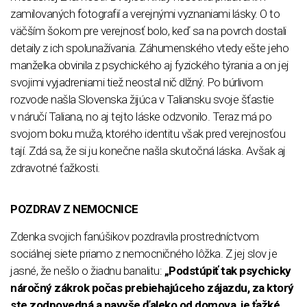
zamilovaných fotografií a verejnými vyznaniami lásky. O to
väčším šokom pre verejnosť bolo, keď sa na povrch dostali
detaily z ich spolunažívania. Záhumenského vtedy ešte jeho
manželka obvinila z psychického aj fyzického týrania a on jej
svojimi vyjadreniami tiež neostal nič dlžný. Po búrlivom
rozvode našla Slovenska žijúca v Taliansku svoje šťastie
v náručí Taliana, no aj tejto láske odzvonilo. Teraz má po
svojom boku muža, ktorého identitu však pred verejnosťou
tají. Zdá sa, že si ju konečne našla skutočná láska. Avšak aj
zdravotné ťažkosti.
POZDRAV Z NEMOCNICE
Zdenka svojich fanúšikov pozdravila prostredníctvom
sociálnej siete priamo z nemocničného lôžka. Z jej slov je
jasné, že nešlo o žiadnu banalitu:
„Podstúpiť tak psychicky
náročný zákrok počas prebiehajúceho zájazdu, za ktorý
ste zodpovedná a navyše ďaleko od domova, je ťažké,