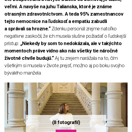
veľmi. A navyše na juhu Talianska, ktoré je známe
otrasným zdravotníctvom. A teda 95% zamestnancov
tejto nemocnice na ľudskosť a empatiu zabudli
a správali sa hrozne.“
Zdenku personál zrejme natoľko
negatívne zaskočil, že ich musela slušne požiadať o ľudskejší
prístup:
„Niekedy by som to nedokázala, ale v takýchto
momentoch práve vidno ako nás všetky tie náročné
životné chvíle budujú.“
Aj tu zrejem narážala na to, čím
všetkým si musela v živote prejsť, možno aj po boku svojho
bývalého manžela.