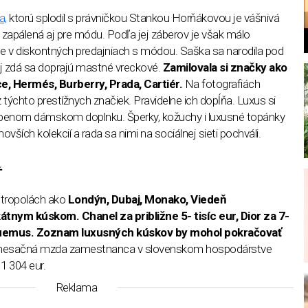
a,
ktorú splodil s právničkou Stankou Horňákovou je vášnivá
 zapálená aj pre módu. Podľa jej záberov je však málo
te v diskontných predajniach s módou. Saška sa narodila pod
ej zdá sa doprajú mastné vreckové.
Zamilovala si značky ako
ce, Hermés, Burberry, Prada, Cartiér.
Na fotografiách
 týchto prestížnych značiek. Pravidelne ich dopĺňa. Luxus si
l
úbenom dámskom doplnku. Šperky, kožuchy i luxusné topánky
ovších kolekcií a rada sa nimi na sociálnej sieti pochváli.
Ť
tropolách ako
Londýn, Dubaj, Monako, Viedeň
átnym kúskom. Chanel za približne 5- tisíc eur, Dior za 7-
acquemus. Zoznam luxusných kúskov by mohol pokračovať
mesačná mzda zamestnanca v slovenskom hospodárstve
1 304 eur.
Reklama