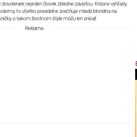
z dovoleniek nejeden človek zbledne závisťou. Krásne výhľady,
pokrmy, to všetko pravidelne zvečňuje mladá blondína na
níčky o takom životnom štýle môžu len snívať.
Reklama
f
i
t
,