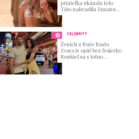
priateľka ukázala telo:
Táto nahradila Zuzanu
Belohorcovú
CELEBRITY
Ženích z Ruže Rasťo
Zvara je opäť bez frajerky:
Rozišiel sa s totuo
známou kráskou