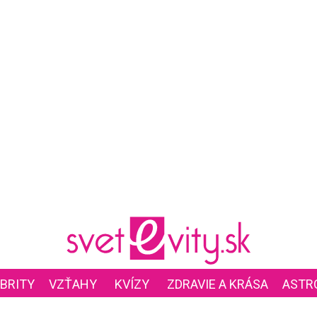
BRITY
VZŤAHY
KVÍZY
ZDRAVIE A KRÁSA
ASTR