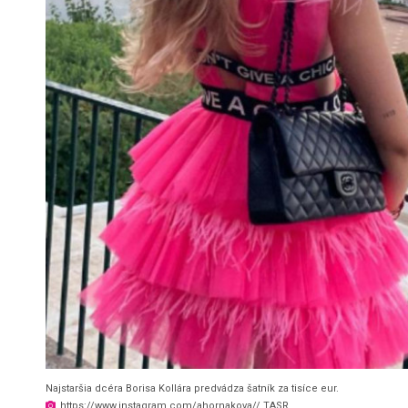
Najstaršia dcéra Borisa Kollára predvádza šatník za tisíce eur.
https://www.instagram.com/ahornakova// TASR