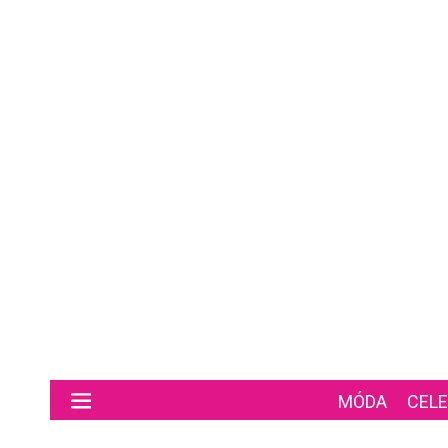
Preskočiť na hlavný obsah
MÓDA
CELE