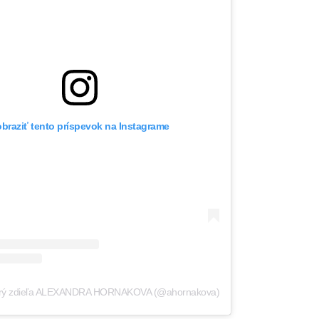
braziť tento príspevok na Instagrame
torý zdieľa ALEXANDRA HORNAKOVA (@ahornakova)