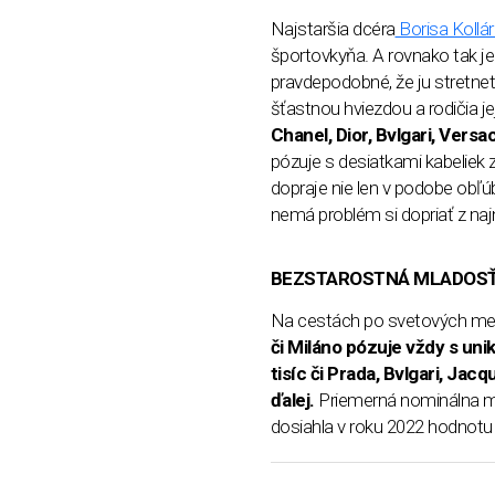
Najstaršia dcéra
Borisa Kollár
športovkyňa. A rovnako tak je
pravdepodobné, že ju stretne
šťastnou hviezdou a rodičia j
Chanel, Dior, Bvlgari, Versa
pózuje s desiatkami kabeliek z
dopraje nie len v podobe obľ
nemá problém si dopriať z najn
BEZSTAROSTNÁ MLADOS
Na cestách po svetových me
či Miláno pózuje vždy s unik
tisíc či Prada, Bvlgari, J
ďalej.
Priemerná nominálna 
dosiahla v roku 2022 hodnotu 