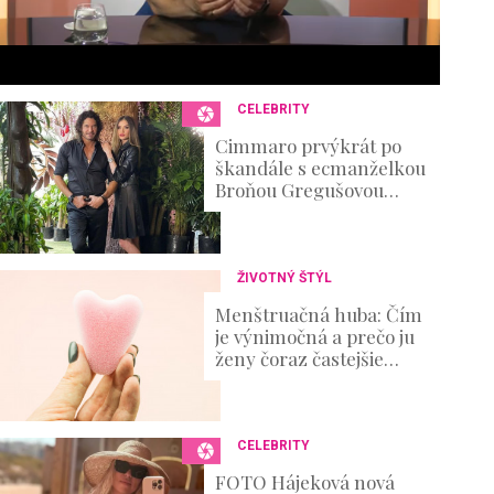
6
s
e
c
o
n
CELEBRITY
d
s
Cimmaro prvýkrát po
V
škandále s ecmanželkou
o
Broňou Gregušovou
u
prvýkrát prehovoril:
m
Existenčné problémy
e
0
%
ŽIVOTNÝ ŠTÝL
Menštruačná huba: Čím
je výnimočná a prečo ju
ženy čoraz častejšie
skúšajú?
CELEBRITY
FOTO Hájeková nová