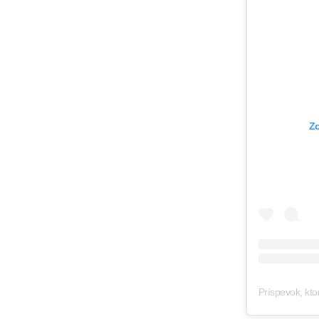
Zo
Príspevok, k