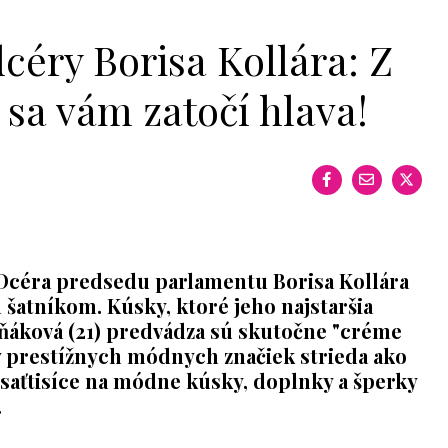
céry Borisa Kollára: Z
 sa vám zatočí hlava!
e. Dcéra predsedu parlamentu Borisa Kollára
 šatníkom. Kúsky, ktoré jeho najstaršia
ňáková (21) predvádza sú skutočne "créme
y prestížnych módnych značiek strieda ako
saťtisíce na módne kúsky, doplnky a šperky
.