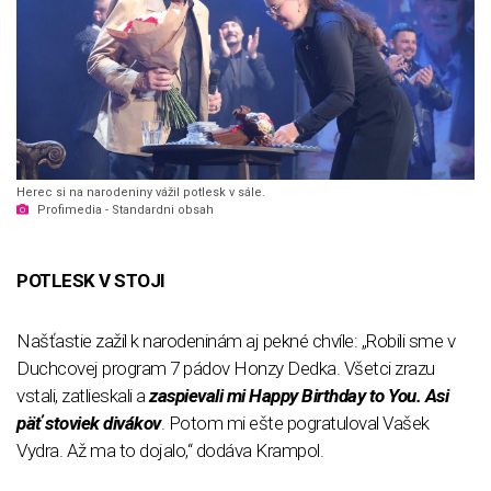
Herec si na narodeniny vážil potlesk v sále.
Profimedia - Standardni obsah
POTLESK V STOJI
Našťastie zažil k narodeninám aj pekné chvíle: „Robili sme v
Duchcovej program 7 pádov Honzy Dedka. Všetci zrazu
vstali, zatlieskali a
zaspievali mi Happy Birthday to You. Asi
päť stoviek divákov
. Potom mi ešte pogratuloval Vašek
Vydra. Až ma to dojalo,“ dodáva Krampol.