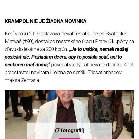
KRAMPOL NIE JE ŽIADNA NOVINKA
Keď v roku 2019 oslavoval deväťdesiatku herec Svatopluk
Matyáš (†90), dostal od mestského úradu Prahy 6 kupóny na
zľavu do lekárne za 200 korún.
„Je to urážka, nemali radšej
posielať nič. Požiadam dcéru, aby to poslala späť, ani to
nechcem mať doma,“
povedal vtedy nahnevane denníku
Aha!
predstaviteľ novinára Holana zo seriálu Tridsať prípadov
majora Zemana.