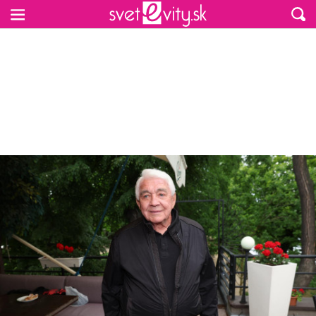
Preskočiť na hlavný obsah