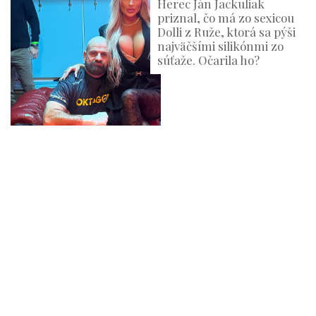
Herec Ján Jackuliak
priznal, čo má zo sexicou
Dolli z Ruže, ktorá sa pýši
najväčšími silikónmi zo
súťaže. Očarila ho?