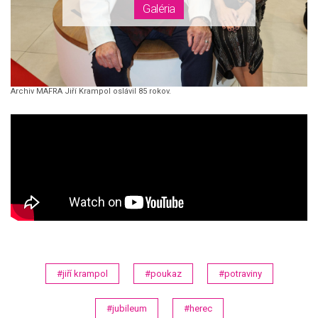
Archiv MAFRA Jiří Krampol oslávil 85 rokov.
#jiří krampol
#poukaz
#potraviny
#jubileum
#herec