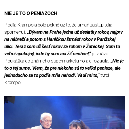
NIE JE TO O PENIAZOCH
Podľa Krampola bolo pekné už to, že si naň zastupitelia
spomenuli.
„Bývam na Prahe jedna už desiatky rokov, najprv
na nábreží a potom s Haničkou štrnásť rokov v Parížskej
ulici. Teraz som už šesť rokov za rohom v Žateckej. Som tu
veľmi spokojný, inde by som ani žiť nechcel,“
priznáva.
Poukážka do známeho supermarketu ho ale rozladila
. „Nie je
to o tej sume. Viem, že pre niekoho sú to veľké peniaze, ale
jednoducho sa to podľa mňa nehodí. Vadí mi to,
“ tvrdí
Krampol.