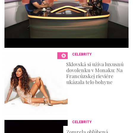
t
e
s
,
3
6
s
e
c
o
n
CELEBRITY
d
s
Sklovská si užíva luxusnú
dovolenku v Monaku: Na
Francúzskej rieviére
ukázala telo bohyne
CELEBRITY
Zomrela obľúbená