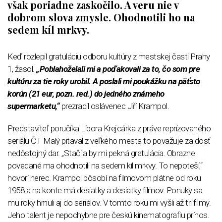
však poriadne zaskočilo. A veru nie v
dobrom slova zmysle. Ohodnotili ho na
sedem kíl mrkvy.
Keď rozlepil gratuláciu odboru kultúry z mestskej časti Prahy
1, žasol.
„Poblahoželali mi a poďakovali za to, čo som pre
kultúru za tie roky urobil. A poslali mi poukážku na päťsto
korún (21 eur, pozn. red.) do jedného známeho
supermarketu,“
prezradil oslávenec Jiří Krampol.
Predstaviteľ poručíka Libora Krejcárka z práve reprízovaného
seriálu ČT Malý pitaval z veľkého mesta to považuje za dosť
nedôstojný dar. „Stačila by mi pekná gratulácia. Obrazne
povedané ma ohodnotili na sedem kíl mrkvy. To nepoteší,“
hovorí herec. Krampol pôsobí na filmovom plátne od roku
1958 a na konte má desiatky a desiatky filmov. Ponuky sa
mu roky hrnuli aj do seriálov. V tomto roku mi vyšli až tri filmy.
Jeho talent je nepochybne pre českú kinematografiu prínos.