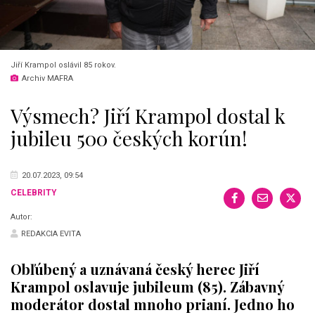
Jiří Krampol oslávil 85 rokov.
Archiv MAFRA
Výsmech? Jiří Krampol dostal k
jubileu 500 českých korún!
20.07.2023, 09:54
CELEBRITY
Autor:
REDAKCIA EVITA
Obľúbený a uznávaná český herec Jiří
Krampol oslavuje jubileum (85). Zábavný
moderátor dostal mnoho prianí. Jedno ho