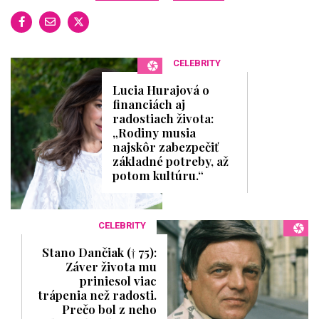
CELEBRITY
Lucia Hurajová o
financiách aj
radostiach života:
„Rodiny musia
najskôr zabezpečiť
základné potreby, až
potom kultúru.“
CELEBRITY
Stano Dančiak († 75):
Záver života mu
priniesol viac
trápenia než radosti.
Prečo bol z neho