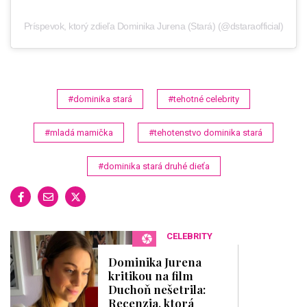
Príspevok, ktorý zdieľa Dominika Jurena (Stará) (@dstaraofficial)
#dominika stará
#tehotné celebrity
#mladá mamička
#tehotenstvo dominika stará
#dominika stará druhé dieťa
CELEBRITY
Dominika Jurena
kritikou na film
Duchoň nešetrila:
Recenzia, ktorá