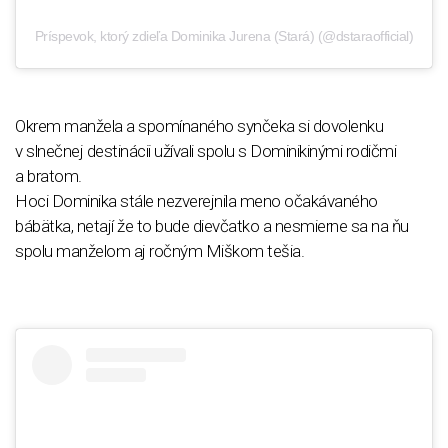
Príspevok, ktorý zdieľa Dominika Jurena (Stará) (@dstaraofficial)
Okrem manžela a spomínaného synčeka si dovolenku
v slnečnej destinácii užívali spolu s Dominikinými rodičmi
a bratom.
Hoci Dominika stále nezverejnila meno očakávaného
bábätka, netají že to bude dievčatko a nesmierne sa na ňu
spolu manželom aj ročným Miškom tešia.