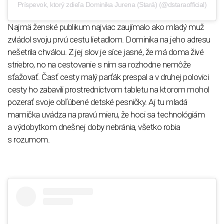
Príspevok, ktorý zdieľa Dominika Jurena (Stará) (@dstaraofficial)
Najmä ženské publikum najviac zaujímalo ako mladý muž
zvládol svoju prvú cestu lietadlom. Dominika na jeho adresu
nešetrila chválou. Z jej slov je síce jasné, že má doma živé
striebro, no na cestovanie s ním sa rozhodne nemôže
sťažovať. Časť cesty malý parťák prespal a v druhej polovici
cesty ho zabavili prostredníctvom tabletu na ktorom mohol
pozerať svoje obľúbené detské pesničky. Aj tu mladá
mamička uvádza na pravú mieru, že hoci sa technológiám
a výdobytkom dnešnej doby nebránia, všetko robia
s rozumom.