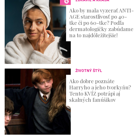
ZDRAVIE A KRÁSA
Ako by mala vyzerať ANTI-
AGE starostlivosť po 40-
tke či po 60-tke? Podľa
dermatologičky zabúdame
na to najdôležitejšie!
ŽIVOTNÝ ŠTÝL
Ako dobre poznáte
Harryho a jeho tvorkyňu?
Tento KVÍZ potrápi aj
skalných fanúšikov