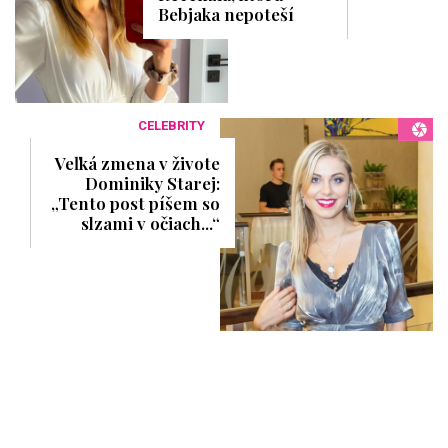
Bebjaka nepoteší
CELEBRITY
Veľká zmena v živote
Dominiky Starej:
„Tento post píšem so
slzami v očiach...“