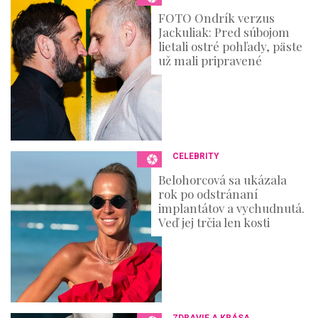
s
FOTO Ondrík verzus
e
Jackuliak: Pred súbojom
c
o
lietali ostré pohľady, päste
n
už mali pripravené
d
s
CELEBRITY
Belohorcová sa ukázala
rok po odstránaní
implantátov a vychudnutá.
Veď jej trčia len kosti