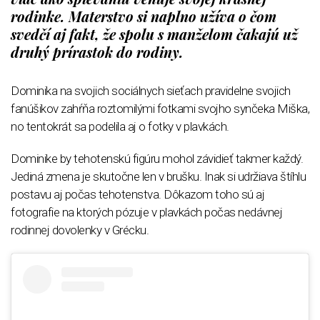
rodinke. Materstvo si naplno užíva o čom
svedčí aj fakt, že spolu s manželom čakajú už
druhý prírastok do rodiny.
Dominika na svojich sociálnych sieťach pravidelne svojich
fanúšikov zahŕňa roztomilými fotkami svojho synčeka Miška,
no tentokrát sa podelila aj o fotky v plavkách.
Dominike by tehotenskú figúru mohol závidieť takmer každý.
Jediná zmena je skutočne len v brušku. Inak si udržiava štíhlu
postavu aj počas tehotenstva. Dôkazom toho sú aj
fotografie na ktorých pózuje v plavkách počas nedávnej
rodinnej dovolenky v Grécku.