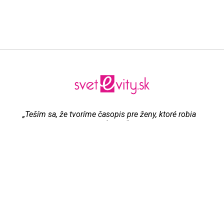
„Teším sa, že tvoríme časopis pre ženy, ktoré robia
všetko pre to, aby boli šťastné“
Evita Urbaníková