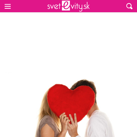
Preskočiť na hlavný obsah