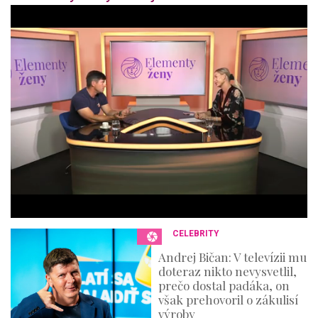
0
o
f
4
4
m
i
n
u
t
e
s
,
3
6
s
e
c
o
n
CELEBRITY
d
s
Andrej Bičan: V televízii mu
doteraz nikto nevysvetlil,
prečo dostal padáka, on
však prehovoril o zákulisí
výroby