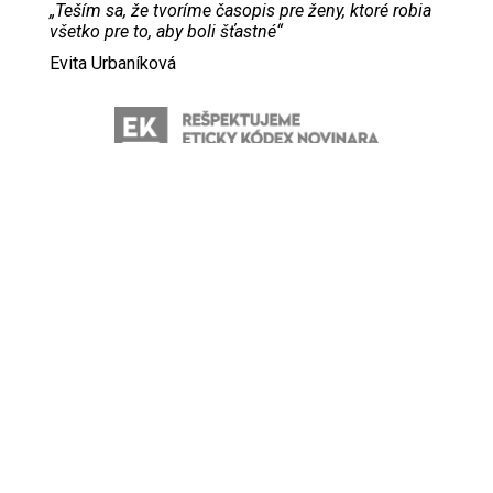
„Teším sa, že tvoríme časopis pre ženy, ktoré robia
všetko pre to, aby boli šťastné“
Evita Urbaníková
ODKAZY
Inzercia
Online inzercia
Kontakt
GDPR