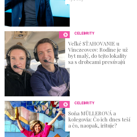
CELEBRITY
Veľké SŤAHOVANIE u
Vinczeovcov: Rodine je už
byt malý, do tejto lokality
sa s drobcami presúvajú
CELEBRITY
Soňa MÜLLEROVÁ a
kolegovia: Čo ich dnes teší
a čo, naopak, irituje?