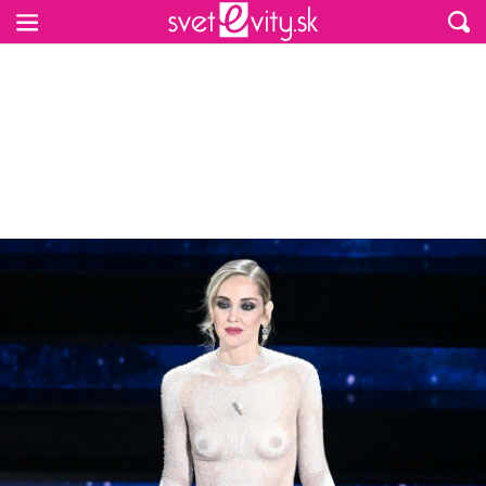
Preskočiť na hlavný obsah