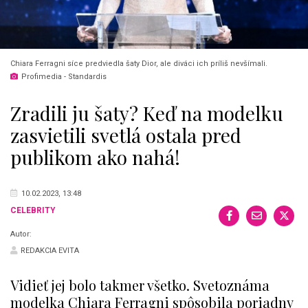
Chiara Ferragni síce predviedla šaty Dior, ale diváci ich príliš nevšímali.
Profimedia - Standardis
Zradili ju šaty? Keď na modelku
zasvietili svetlá ostala pred
publikom ako nahá!
10.02.2023, 13:48
CELEBRITY
Autor:
REDAKCIA EVITA
Vidieť jej bolo takmer všetko. Svetoznáma
modelka Chiara Ferragni spôsobila poriadny