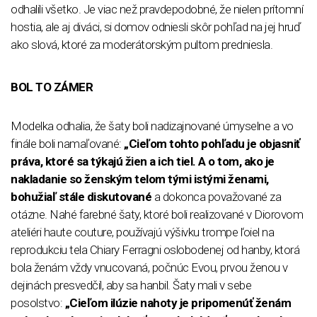
odhalili všetko. Je viac než pravdepodobné, že nielen prítomní
hostia, ale aj diváci, si domov odniesli skôr pohľad na jej hruď
ako slová, ktoré za moderátorským pultom predniesla.
BOL TO ZÁMER
Modelka odhalia, že šaty boli nadizajnované úmyselne a vo
finále boli namaľované:
„Cieľom tohto pohľadu je objasniť
práva, ktoré sa týkajú žien a ich tiel. A o tom, ako je
nakladanie so ženským telom tými istými ženami,
bohužiaľ stále diskutované
a dokonca považované za
otázne. Nahé farebné šaty, ktoré boli realizované v Diorovom
ateliéri haute couture, používajú výšivku trompe l‘oiel na
reprodukciu tela Chiary Ferragni oslobodenej od hanby, ktorá
bola ženám vždy vnucovaná, počnúc Evou, prvou ženou v
dejinách presvedčil, aby sa hanbil. Šaty mali v sebe
posolstvo:
„Cieľom ilúzie nahoty je pripomenúť ženám