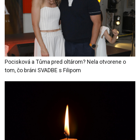
Pocisková a Tůma pred oltárom? Nela otvorene o
tom, čo bráni SVADBE s Filipom