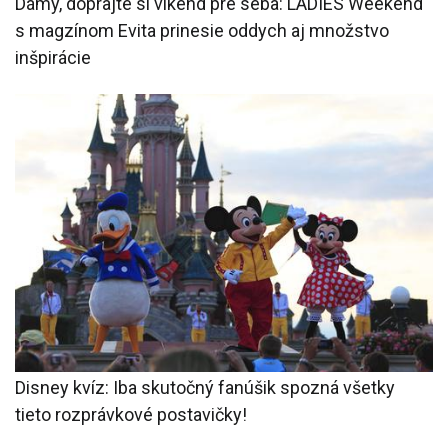
Dámy, doprajte si víkend pre seba: LADIES Weekend
s magzínom Evita prinesie oddych aj množstvo
inšpirácie
Disney kvíz: Iba skutočný fanúšik spozná všetky
tieto rozprávkové postavičky!