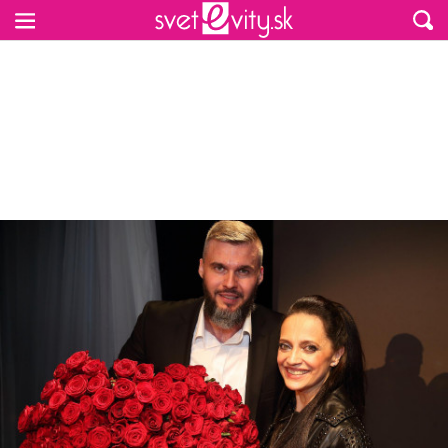
Preskočiť na hlavný obsah