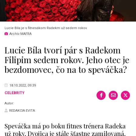
Lucie Bíla je s fitnesákom Radekm už sedem rokov.
Archiv MAFRA
Lucie Bíla tvorí pár s Radekom
Filipim sedem rokov. Jeho otec je
bezdomovec, čo na to speváčka?
18.10.2022, 09:39
CELEBRITY
Autor:
REDAKCIA EVITA
Speváčka má po boku fitnes trénera Radeka
už roky. Dvojica je stále šťastne zamilovaná.