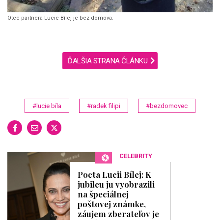
Otec partnera Lucie Bílej je bez domova.
ĎALŠIA STRANA ČLÁNKU
#lucie bíla
#radek filipi
#bezdomovec
CELEBRITY
Pocta Lucii Bílej: K
jubileu ju vyobrazili
na špeciálnej
poštovej známke,
záujem zberateľov je