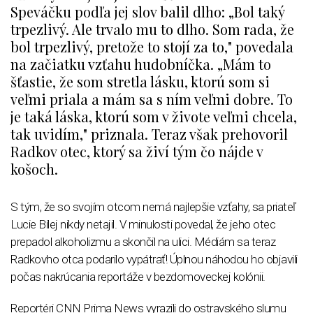
Speváčku podľa jej slov balil dlho: „Bol taký
trpezlivý. Ale trvalo mu to dlho. Som rada, že
bol trpezlivý, pretože to stojí za to," povedala
na začiatku vzťahu hudobníčka. „Mám to
šťastie, že som stretla lásku, ktorú som si
veľmi priala a mám sa s ním veľmi dobre. To
je taká láska, ktorú som v živote veľmi chcela,
tak uvidím," priznala. Teraz však prehovoril
Radkov otec, ktorý sa živí tým čo nájde v
košoch.
S tým, že so svojím otcom nemá najlepšie vzťahy, sa priateľ
Lucie Bílej nikdy netajil. V minulosti povedal, že jeho otec
prepadol alkoholizmu a skončil na ulici. Médiám sa teraz
Radkovho otca podarilo vypátrať! Úplnou náhodou ho objavili
počas nakrúcania reportáže v bezdomoveckej kolónii.
Reportéri CNN Prima News vyrazili do ostravského slumu