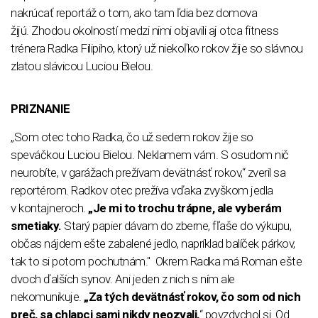
nakrúcať reportáž o tom, ako tam ľdia bez domova
žijú. Zhodou okolností medzi nimi objavili aj otca fitness
trénera Radka Filipiho, ktorý už niekoľko rokov žije so slávnou
zlatou slávicou Luciou Bielou.
PRIZNANIE
„Som otec toho Radka, čo už sedem rokov žije so
speváčkou Luciou Bielou. Neklamem vám. S osudom nič
neurobíte, v garážach prežívam devätnásť rokov,“ zveril sa
reportérom. Radkov otec prežíva vďaka zvyškom jedla
v kontajneroch.
„Je mi to trochu trápne, ale vyberám
smetiaky.
Starý papier dávam do zberne, fľaše do výkupu,
občas nájdem ešte zabalené jedlo, napríklad balíček párkov,
tak to si potom pochutnám." Okrem Radka má Roman ešte
dvoch ďalších synov. Ani jeden z nich s ním ale
nekomunikuje.
„Za tých devätnásť rokov, čo som od nich
preč, sa chlapci sami nikdy neozvali,
“ povzdychol si. Od