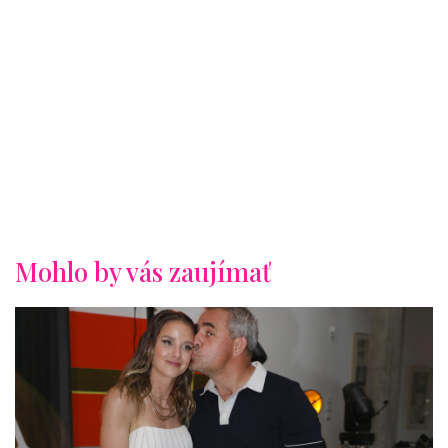
Mohlo by vás zaujímať