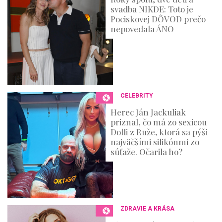
e
svadba NIKDE: Toto je
c
o
Pociskovej DÔVOD prečo
n
nepovedala ÁNO
d
s
CELEBRITY
Herec Ján Jackuliak
priznal, čo má zo sexicou
Dolli z Ruže, ktorá sa pýši
najväčšími silikónmi zo
súťaže. Očarila ho?
ZDRAVIE A KRÁSA