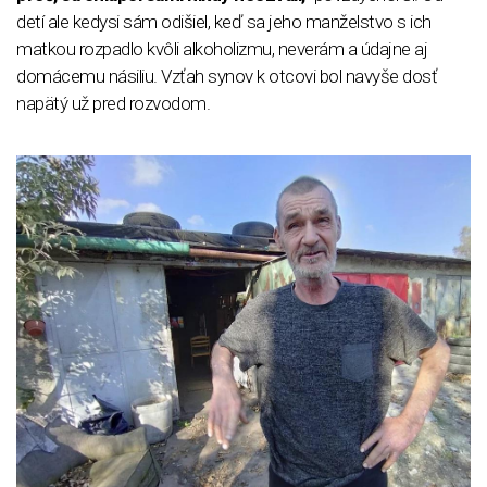
detí ale kedysi sám odišiel, keď sa jeho manželstvo s ich
matkou rozpadlo kvôli alkoholizmu, neverám a údajne aj
domácemu násiliu. Vzťah synov k otcovi bol navyše dosť
napätý už pred rozvodom.