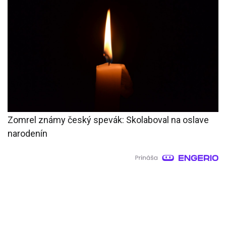
Zomrel známy český spevák: Skolaboval na oslave
narodenín