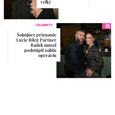
veľký
CELEBRITY
Šokujúce priznanie
Lucie Bílej: Partner
Radek musel
podstúpiť náhlu
operáciu