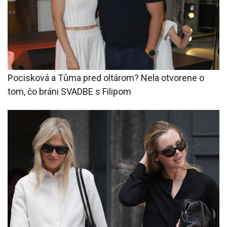
Pocisková a Tůma pred oltárom? Nela otvorene o
tom, čo bráni SVADBE s Filipom