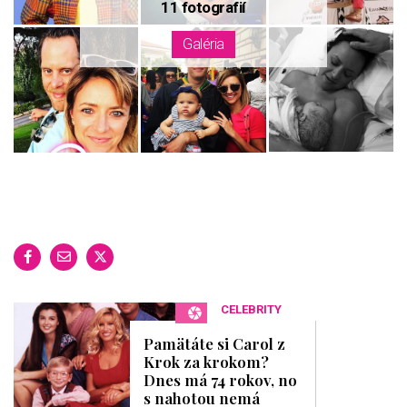
CELEBRITY
Pamätáte si Carol z
Krok za krokom?
Dnes má 74 rokov, no
s nahotou nemá