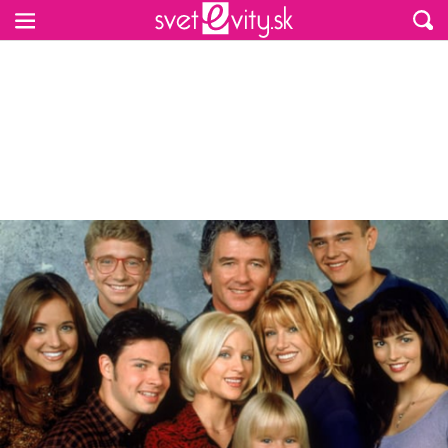
Preskočiť na hlavný obsah