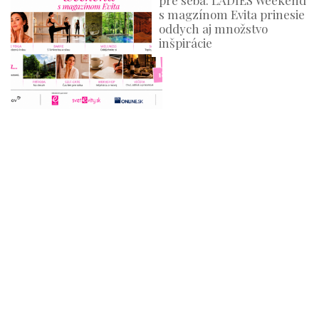
pre seba: LADIES Weekend
s magzínom Evita prinesie
oddych aj množstvo
inšpirácie