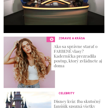
e
s
,
3
6
s
e
c
o
n
ZDRAVIE A KRÁSA
d
s
Ako sa správne starať o
FARBENÉ vlasy?
Kaderníčka prezradila
postup, ktorý zvládnete aj
doma
CELEBRITY
Disney kvíz: Iba skutočný
fanúšik spozná všetky