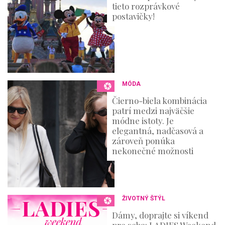
tieto rozprávkové
postavičky!
MÓDA
Čierno-biela kombinácia
patrí medzi najväčšie
módne istoty. Je
elegantná, nadčasová a
zároveň ponúka
nekonečné možnosti
ŽIVOTNÝ ŠTÝL
Dámy, doprajte si víkend