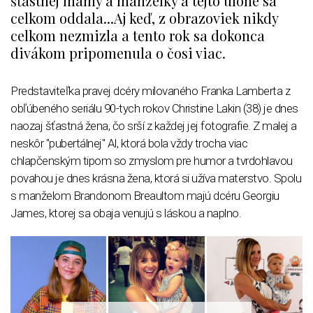
šťastnej mamy a manželky a tejto úlohe sa
celkom oddala...Aj keď, z obrazoviek nikdy
celkom nezmizla a tento rok sa dokonca
divákom pripomenula o čosi viac.
Predstaviteľka pravej dcéry milovaného Franka Lamberta z
obľúbeného seriálu 90-tych rokov Christine Lakin (38) je dnes
naozaj šťastná žena, čo srší z každej jej fotografie. Z malej a
neskôr "pubertálnej" Al, ktorá bola vždy trocha viac
chlapčenským tipom so zmyslom pre humor a tvrdohlavou
povahou je dnes krásna žena, ktorá si užíva materstvo. Spolu
s manželom Brandonom Breaultom majú dcéru Georgiu
James, ktorej sa obaja venujú s láskou a naplno.