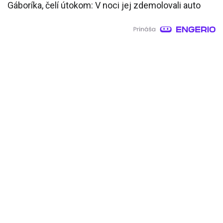
Gáboríka, čelí útokom: V noci jej zdemolovali auto