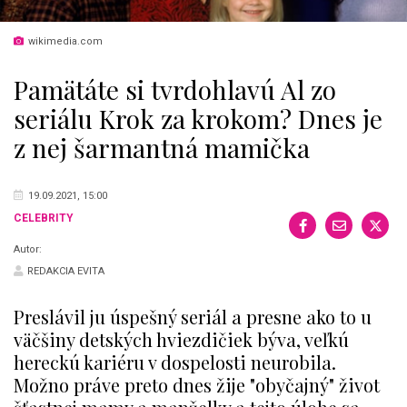
wikimedia.com
Pamätáte si tvrdohlavú Al zo
seriálu Krok za krokom? Dnes je
z nej šarmantná mamička
19.09.2021, 15:00
CELEBRITY
Autor:
REDAKCIA EVITA
Preslávil ju úspešný seriál a presne ako to u
väčšiny detských hviezdičiek býva, veľkú
hereckú kariéru v dospelosti neurobila.
Možno práve preto dnes žije "obyčajný" život