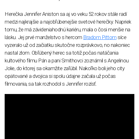
Herečka Jennifer Aniston sa aj vo veku 52 rokov stále radí
medzi najkrajšie a najobľúbenejšie svetové herečky. Napriek
tomu, že má závideniahodnú kariéru, mala o čosi menšie na
lásku. Jej prvé manželstvo s hercom
Bradom Pittom
síce
vyzeralo už od začiatku skutočne rozprávkovo, no nakoniec
nastal zlom. Obľúbený herec sa totiž počas natáčania
kultového filmu Pán a pani Smithovci zoznámil s Angelinou
Jolie, do ktorej sa okamžite zaľúbil. Nakoľko boli jeho city
opätované a dvojica si spolu údajne začala už počas
filmovania, sa tak rozhodol s Jennifer rozísť.