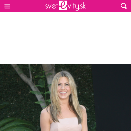
Preskočiť na hlavný obsah