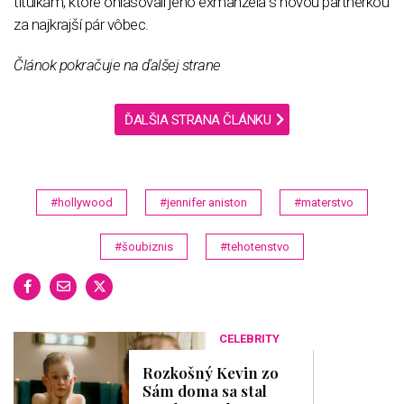
titulkám, ktoré ohlasovali jeho exmanžela s novou partnerkou
za najkrajší pár vôbec.
Článok pokračuje na ďalšej strane
ĎALŠIA STRANA ČLÁNKU
#hollywood
#jennifer aniston
#materstvo
#šoubiznis
#tehotenstvo
CELEBRITY
Rozkošný Kevin zo
Sám doma sa stal