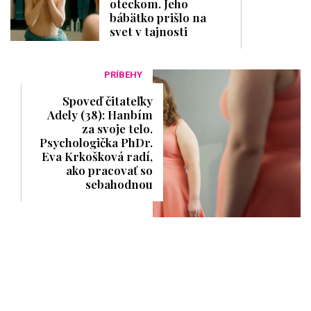
oteckom. Jeho
bábätko prišlo na
svet v tajnosti
PRÍBEHY
Spoveď čitateľky
Adely (38): Hanbím
za svoje telo.
Psychologička PhDr.
Eva Krkošková radí,
ako pracovať so
sebahodnou