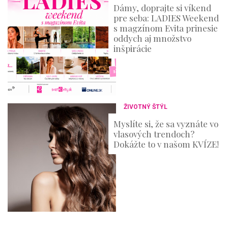
Dámy, doprajte si víkend
pre seba: LADIES Weekend
s magzínom Evita prinesie
oddych aj množstvo
inšpirácie
ŽIVOTNÝ ŠTÝL
Myslíte si, že sa vyznáte vo
vlasových trendoch?
Dokážte to v našom KVÍZE!