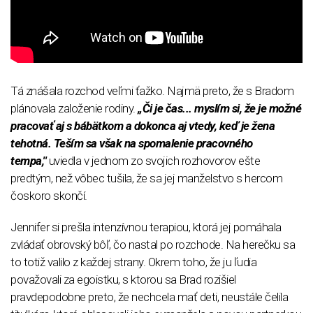
Tá znášala rozchod veľmi ťažko. Najmä preto, že s Bradom
plánovala založenie rodiny.
„Či je čas... myslím si, že je možné
pracovať aj s bábätkom a dokonca aj vtedy, keď je žena
tehotná. Teším sa však na spomalenie pracovného
tempa,''
uviedla v jednom zo svojich rozhovorov ešte
predtým, než vôbec tušila, že sa jej manželstvo s hercom
čoskoro skončí.
Jennifer si prešla intenzívnou terapiou, ktorá jej pomáhala
zvládať obrovský bôľ, čo nastal po rozchode. Na herečku sa
to totiž valilo z každej strany. Okrem toho, že ju ľudia
považovali za egoistku, s ktorou sa Brad rozišiel
pravdepodobne preto, že nechcela mať deti, neustále čelila