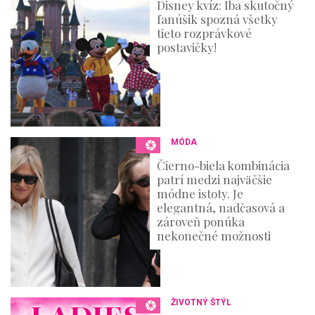
Disney kvíz: Iba skutočný
fanúšik spozná všetky
tieto rozprávkové
postavičky!
MÓDA
Čierno-biela kombinácia
patrí medzi najväčšie
módne istoty. Je
elegantná, nadčasová a
zároveň ponúka
nekonečné možnosti
ŽIVOTNÝ ŠTÝL