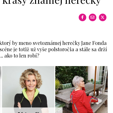
, ktorý by meno svetoznámej herečky Jane Fonda
céne je totiž už vyše polstoročia a stále sa drží
. ako to len robí?