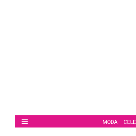
Preskočiť na hlavný obsah
MÓDA
CELE