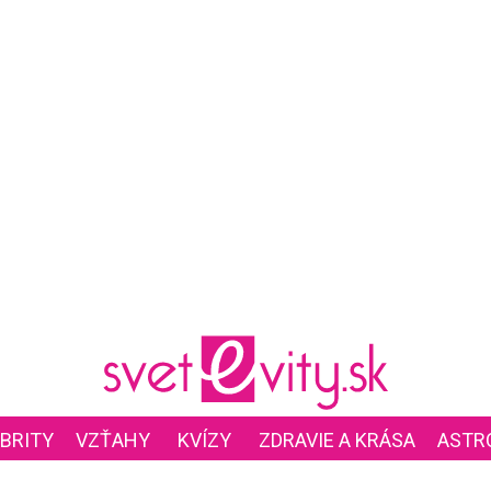
BRITY
VZŤAHY
KVÍZY
ZDRAVIE A KRÁSA
ASTR