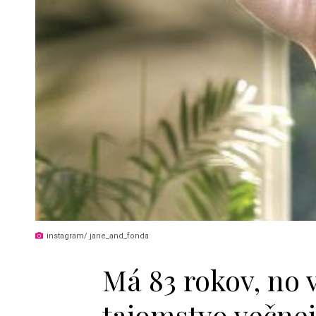
instagram/ jane_and_fonda
Má 83 rokov, no 
tajomstvo večne