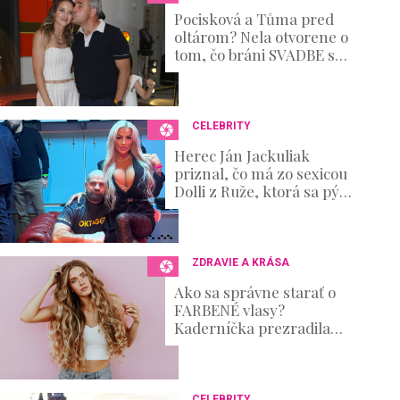
s
Pocisková a Tůma pred
V
oltárom? Nela otvorene o
o
tom, čo bráni SVADBE s
u
Filipom
m
e
0
%
CELEBRITY
Herec Ján Jackuliak
priznal, čo má zo sexicou
Dolli z Ruže, ktorá sa pýši
najväčšími silikónmi zo
súťaže. Očarila ho?
ZDRAVIE A KRÁSA
Ako sa správne starať o
FARBENÉ vlasy?
Kaderníčka prezradila
postup, ktorý zvládnete aj
doma
CELEBRITY