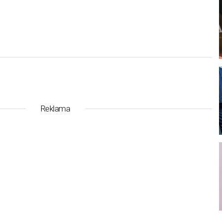
l
Reklama