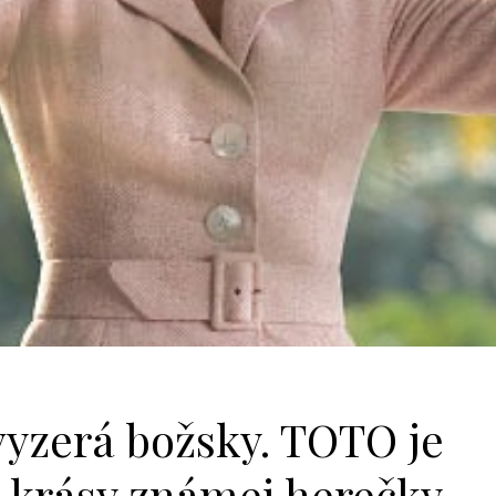
vyzerá božsky. TOTO je
j krásy známej herečky