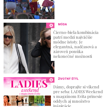
MÓDA
Čierno-biela kombinácia
patrí medzi najväčšie
módne istoty. Je
elegantná, nadčasová a
zároveň ponúka
nekonečné možnosti
ŽIVOTNÝ ŠTÝL
Dámy, doprajte si víkend
pre seba: LADIES Weekend
s magzínom Evita prinesie
oddych aj množstvo
inšpirácie