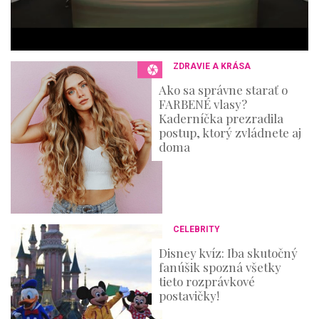
6
s
e
c
o
n
ZDRAVIE A KRÁSA
d
s
Ako sa správne starať o
FARBENÉ vlasy?
Kaderníčka prezradila
postup, ktorý zvládnete aj
doma
CELEBRITY
Disney kvíz: Iba skutočný
fanúšik spozná všetky
tieto rozprávkové
postavičky!