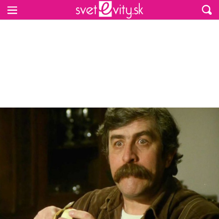
Preskočiť na hlavný obsah