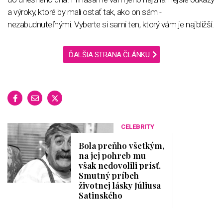
a výroky, ktoré by mali ostať tak, ako on sám -
nezabudnuteľnými. Vyberte si sami ten, ktorý vám je najbližší.
ĎALŠIA STRANA ČLÁNKU
CELEBRITY
Bola preňho všetkým,
na jej pohreb mu
však nedovolili prísť.
Smutný príbeh
životnej lásky Júliusa
Satinského