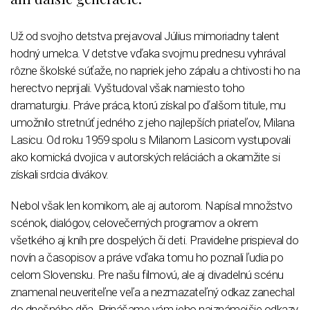
Už od svojho detstva prejavoval Július mimoriadny talent
hodný umelca. V detstve vďaka svojmu prednesu vyhrával
rôzne školské súťaže, no napriek jeho zápalu a chtivosti ho na
herectvo neprijali. Vyštudoval však namiesto toho
dramaturgiu. Práve práca, ktorú získal po ďalšom titule, mu
umožnilo stretnúť jedného z jeho najlepších priateľov, Milana
Lasicu. Od roku 1959 spolu s Milanom Lasicom vystupovali
ako komická dvojica v autorských reláciách a okamžite si
získali srdcia divákov.
Nebol však len komikom, ale aj autorom. Napísal množstvo
scénok, dialógov, celovečerných programov a okrem
všetkého aj kníh pre dospelých či deti. Pravidelne prispieval do
novín a časopisov a práve vďaka tomu ho poznali ľudia po
celom Slovensku. Pre našu filmovú, ale aj divadelnú scénu
znamenal neuveriteľne veľa a nezmazateľný odkaz zanechal
do dnešného dňa. Prinášame vám jeho najznámejšie odkazy