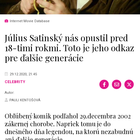
Internet Movie Database
Július Satinský nás opustil pred
18-timi rokmi. Toto je jeho odkaz
pre ďalšie generácie
29.12.2020, 21:45
CELEBRITY
Autor:
PAULI KENTOŠOVÁ
Obľúbený komik podľahol 29.decembra 2002
zákernej chorobe. Napriek tomu je do
dnešného dňa legendou, na ktorú nezabudnú
ani ďalšie generácie.