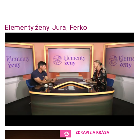
Elementy ženy: Juraj Ferko
0
o
f
4
4
m
i
n
u
t
e
s
,
3
6
s
e
c
o
n
ZDRAVIE A KRÁSA
d
s