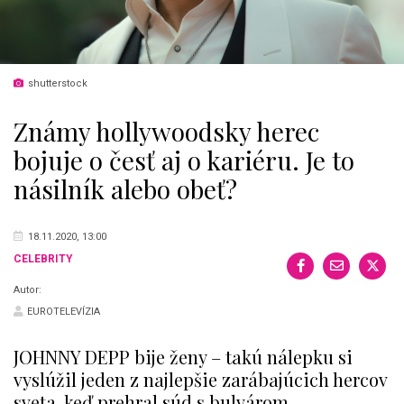
shutterstock
Známy hollywoodsky herec
bojuje o česť aj o kariéru. Je to
násilník alebo obeť?
18.11.2020, 13:00
CELEBRITY
Autor:
EUROTELEVÍZIA
JOHNNY DEPP bije ženy – takú nálepku si
vyslúžil jeden z najlepšie zarábajúcich hercov
sveta, keď prehral súd s bulvárom.