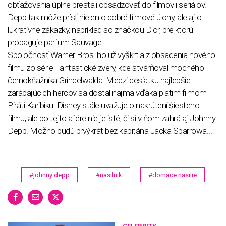
obťažovania úplne prestali obsadzovať do filmov i seriálov.
Depp tak môže prísť nielen o dobré filmové úlohy, ale aj o
lukratívne zákazky, napríklad so značkou Dior, pre ktorú
propaguje parfum Sauvage.
Spoločnosť Warner Bros. ho už vyškrtla z obsadenia nového
filmu zo série Fantastické zvery, kde stvárňoval mocného
černokňažníka Grindelwalda. Medzi desiatku najlepšie
zarábajúcich hercov sa dostal najmä vďaka piatim filmom
Piráti Karibiku. Disney stále uvažuje o nakrútení šiesteho
filmu, ale po tejto afére nie je isté, či si v ňom zahrá aj Johnny
Depp. Možno budú prvýkrát bez kapitána Jacka Sparrowa...
#johnny depp
#nasilnik
#domace nasilie