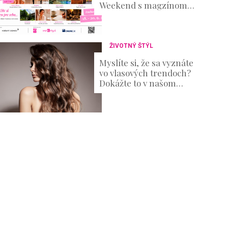
Weekend s magzínom
Evita prinesie oddych aj
množstvo inšpirácie
ŽIVOTNÝ ŠTÝL
Myslíte si, že sa vyznáte
vo vlasových trendoch?
Dokážte to v našom
KVÍZE!