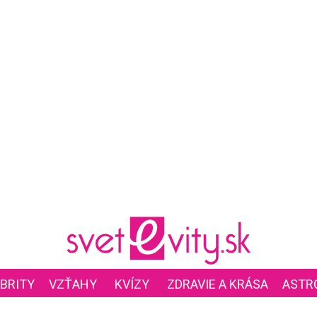
BRITY
VZŤAHY
KVÍZY
ZDRAVIE A KRÁSA
ASTR