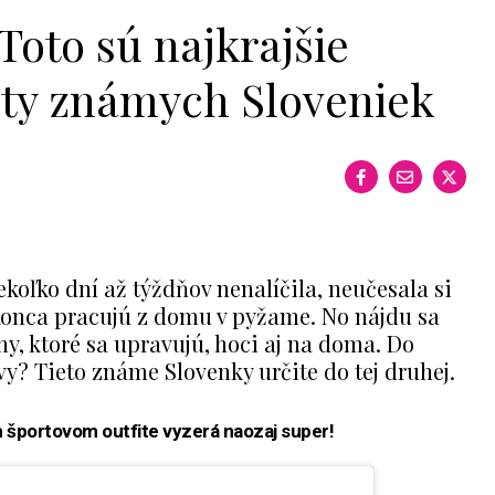
Toto sú najkrajšie
ity známych Sloveniek
ekoľko dní až týždňov nenalíčila, neučesala si
konca pracujú z domu v pyžame. No nájdu sa
y, ktoré sa upravujú, hoci aj na doma. Do
 vy? Tieto známe Slovenky určite do tej druhej.
 športovom outfite vyzerá naozaj super!