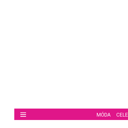
Preskočiť na hlavný obsah
MÓDA
CELE