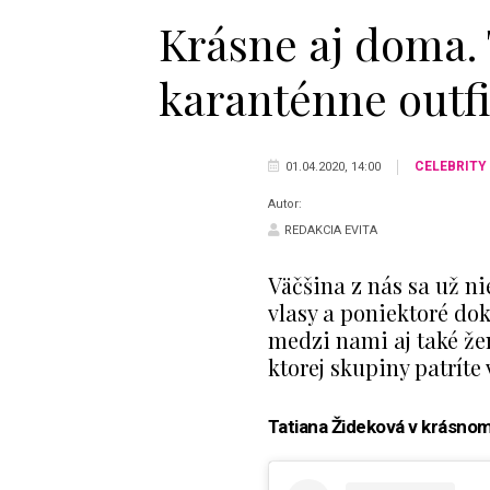
Krásne aj doma. 
karanténne outf
CELEBRITY
01.04.2020, 14:00
Autor:
REDAKCIA EVITA
Väčšina z nás sa už ni
vlasy a poniektoré do
medzi nami aj také žen
ktorej skupiny patríte
Tatiana Žideková v krásnom