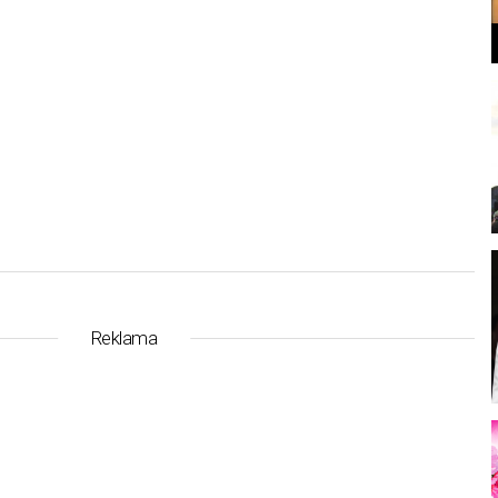
l
Reklama