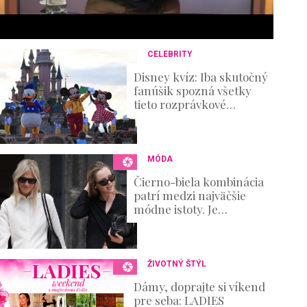
s
e
c
o
n
CELEBRITY
d
s
Disney kvíz: Iba skutočný
V
fanúšik spozná všetky
o
tieto rozprávkové
u
postavičky!
m
e
0
%
MÓDA
Čierno-biela kombinácia
patrí medzi najväčšie
módne istoty. Je
elegantná, nadčasová a
zároveň ponúka
nekonečné možnosti
ŽIVOTNÝ ŠTÝL
Dámy, doprajte si víkend
pre seba: LADIES