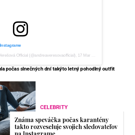
 Instagrame
Verešová Official (@andreaveresovaofficial)
,
17 Mar 2020 o 10:28 PDT
la počas slnečných dní takýto letný pohodlný outfit
CELEBRITY
Známa speváčka počas karantény
takto rozveseluje svojich sledovateľov
na Instagrame