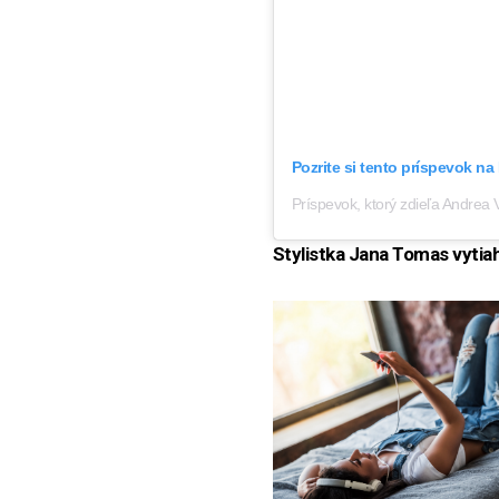
Pozrite si tento príspevok na
Príspevok, ktorý zdieľa Andrea 
Stylistka Jana Tomas vytiah