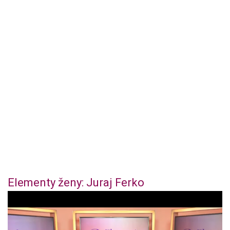
Elementy ženy: Juraj Ferko
0
o
f
4
4