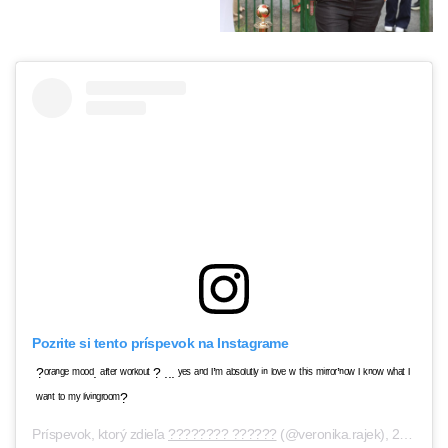
Pozrite si tento príspevok na Instagrame
?ᵒʳᵃⁿᶢᵉ ᵐᵒᵒᵈ. ᵃᶠᵗᵉʳ ʷᵒʳᵏᵒᵘᵗ ? ... ʸᵉˢ ᵃⁿᵈ ᴵ’ᵐ ᵃᵇˢᵒˡᵘᵗˡʸ ⁱⁿ ˡᵒᵛᵉ ʷ ᵗʰⁱˢ ᵐⁱʳʳᵒʳʼⁿᵒʷ ᴵ ᵏⁿᵒʷ ʷʰᵃᵗ ᴵ
ʷᵃⁿᵗ ᵗᵒ ᵐʸ ˡⁱᵛⁱⁿᶢʳᵒᵒᵐ?
Príspevok, ktorý zdieľa
???????? ??????
(@veronika.rajek),
26 Jún 2019 o 6:01 PDT