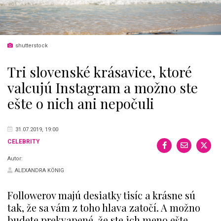
shutterstock
Tri slovenské krásavice, ktoré
valcujú Instagram a možno ste
ešte o nich ani nepočuli
31.07.2019, 19:00
CELEBRITY
Autor:
ALEXANDRA KÖNIG
Followerov majú desiatky tisíc a krásne sú
tak, že sa vám z toho hlava zatočí. A možno
budete prekvapené, že ste ich meno ešte