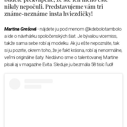
nikdy nepočuli. Predstavujeme vám tri
známe-neznáme insta hviezdičky!
Martina Grešová
- nájdete ju pod menom @kdebolotambolo
a ide o návrhárku spoločenských šiat. Je bývalou vicemiss,
takže sama sebe robí aj modelku. Ak ju ešte nepoznáte, tak
si ju pozrite, okrem toho, že je fakt krásna, robí aj nenormálne,
veľmi originálne šaty. Nedávno sme o talentovanej Martine
písali aj v magazíne Evita. Sleduje ju bezmála 58 tisíc ľudí!