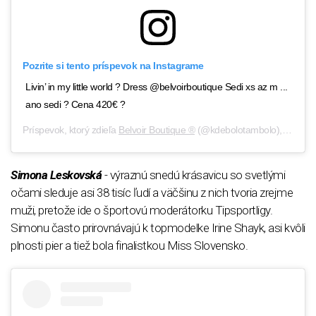
Pozrite si tento príspevok na Instagrame
Livin’ in my little world ? Dress @belvoirboutique Sedi xs az m ...
ano sedi ? Cena 420€ ?
Príspevok, ktorý zdieľa
Belvoir Boutique ®
(@kdebolotambolo),
30 Máj
Simona Leskovská
- výraznú snedú krásavicu so svetlými
očami sleduje asi 38 tisíc ľudí a väčšinu z nich tvoria zrejme
muži, pretože ide o športovú moderátorku Tipsportligy.
Simonu často prirovnávajú k topmodelke Irine Shayk, asi kvôli
plnosti pier a tiež bola finalistkou Miss Slovensko.