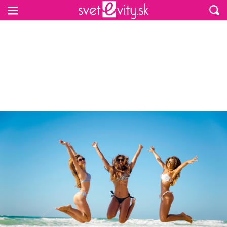
Preskočiť na hlavný obsah