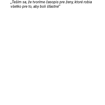
„Teším sa, že tvoríme časopis pre ženy, ktoré robia
všetko pre to, aby boli šťastné“
Evita Urbaníková
ODKAZY
Inzercia
Online inzercia
Kontakt
GDPR