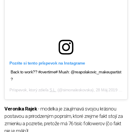
Pozrite si tento príspevok na Instagrame
Back to work?? #overtime# Muah: @reapolakovic_makeupartist
?
Príspevok, ktorý zdieľa
S.L.
(@simonaleskovska),
28 Máj 2019 o 4:33 PDT
Veronika Rajek
- modelka je zaujímavá svojou krásnou
postavou a prirodzeným poprsím, ktoré zrejme fakt stojí za
zmienku a pozretie, pretože má 76 tisíc followerov (čo fakt
nie je málo)!