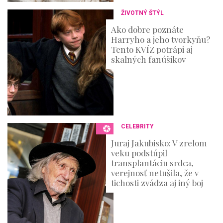
ŽIVOTNÝ ŠTÝL
Ako dobre poznáte
Harryho a jeho tvorkyňu?
Tento KVÍZ potrápi aj
skalných fanúšikov
CELEBRITY
Juraj Jakubisko: V zrelom
veku podstúpil
transplantáciu srdca,
verejnosť netušila, že v
tichosti zvádza aj iný boj