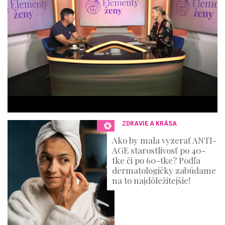
m
i
n
u
t
e
s
,
3
6
s
e
c
o
n
ZDRAVIE A KRÁSA
d
s
Ako by mala vyzerať ANTI-
AGE starostlivosť po 40-
tke či po 60-tke? Podľa
dermatologičky zabúdame
na to najdôležitejšie!