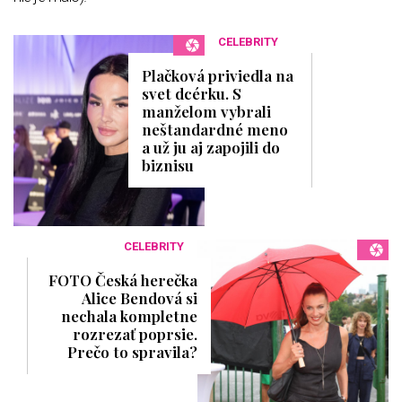
CELEBRITY
Plačková priviedla na
svet dcérku. S
manželom vybrali
neštandardné meno
a už ju aj zapojili do
biznisu
CELEBRITY
FOTO Česká herečka
Alice Bendová si
nechala kompletne
rozrezať poprsie.
Prečo to spravila?