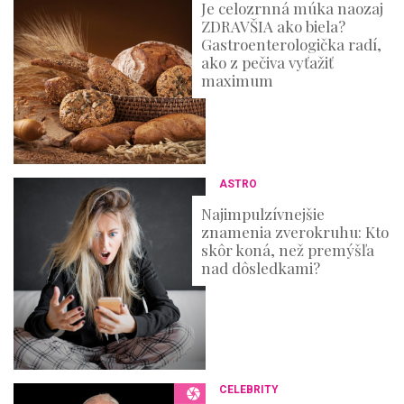
Je celozrnná múka naozaj
e
ZDRAVŠIA ako biela?
c
o
Gastroenterologička radí,
n
ako z pečiva vyťažiť
d
maximum
s
ASTRO
Najimpulzívnejšie
znamenia zverokruhu: Kto
skôr koná, než premýšľa
nad dôsledkami?
CELEBRITY