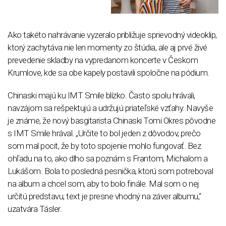
Ako takéto nahrávanie vyzeralo približuje sprievodný videoklip,
ktorý zachytáva nie len momenty zo štúdia, ale aj prvé živé
prevedenie skladby na vypredanom koncerte v Českom
Krumlove, kde sa obe kapely postavili spoločne na pódium.
Chinaski majú ku IMT Smile blízko. Často spolu hrávali,
navzájom sa rešpektujú a udržujú priateľské vzťahy. Navyše
je známe, že nový basgitarista Chinaski Tomi Okres pôvodne
s IMT Smile hrával. „Určite to bol jeden z dôvodov, prečo
som mal pocit, že by toto spojenie mohlo fungovať. Bez
ohľadu na to, ako dlho sa poznám s Frantom, Michalom a
Lukášom. Bola to posledná pesnička, ktorú som potreboval
na album a chcel som, aby to bolo finále. Mal som o nej
určitú predstavu, text je presne vhodný na záver albumu,“
uzatvára Tásler.