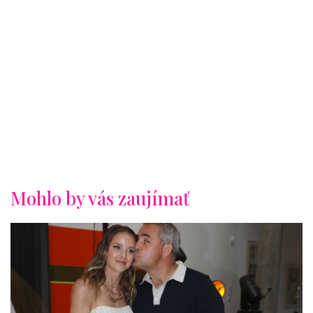
Mohlo by vás zaujímať