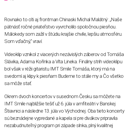
​Rovnako to cíti aj frontman Chinaski Michal Malátný: „Naše
pätnásť ročné priateľstvo vyvrcholilo spoločnou piesňou.
Málokedy som zažil v štúdiu krajšie chvíle, lepšiu atmosféru.
Som vďačný,“ vraví.
Videoklip vznikol z viacerých nezávislých záberov od Tomáša
Slávika, Adama Kořínka a Víta Lineka. Finálny strih videoklipu
bol však v réžii gitaristu IMT Smile Tomáša, ktorý má na
svedomí aj klipy k piesňam Budeme to stále my a Čo všetko
sa môže stať.
Okrem dvoch koncertov v susednom Česku sa môžete na
IMT Smile najbližšie tešiť už 6. júla v amfiteátri v Banskej
Štiavnici a následne 13. júla vo Východnej. Oba tieto koncerty
sú beznádejne vypredané a kapela si pre divákov pripravila
nezabudnuteľný program pri západe slnka, plný kvalitnej