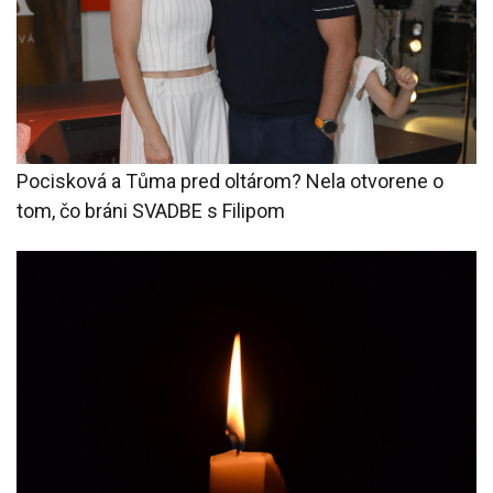
Pocisková a Tůma pred oltárom? Nela otvorene o
tom, čo bráni SVADBE s Filipom