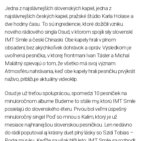
Jedna z najslávnejších slovenských kapiel, jedna z
najslávnejších českých kapiel, pražské štúdio Karla Holase a
dve hodiny času. To sú ingrediencie, ktoré dožičili vzniku
nového rádiového singla Osud, v ktorom spojili sily slovenskí
IMT Smile a českí Chinaski. Obe kapely hrali v plnom
obsadení, bez akýchkoľvek dohrávok a opráv. Výsledkom je
uvoľnená pesnička, v ktorej frontmani Ivan Tásler a Michal
Malátný spievajú o tom, že všetko má svoj význam.
Atmosféru nahrávania, keď obe kapely hrali pesničku prvýkrát
naživo, približuje aktuálny videoklip.
Osud je už treťou spoluprácou, spomedzi 10 pesničiek na
minuloročnom albume Budeme to stále my, ktorú IMT Smile
posielajú do slovenského éteru. Prvou bol veľmi úspešný
minuloročný singel Poď so mnou s Kalim, ktorý je už
mesiace najhranejšou slovenskou pesničkou. Len nedávno
do rádií poputoval aj krásny duet plný lásky so Szidi Tobias –
Podaj mi ruku. Keďže sa však blíži leto, IMT Smile sa rozhodli,