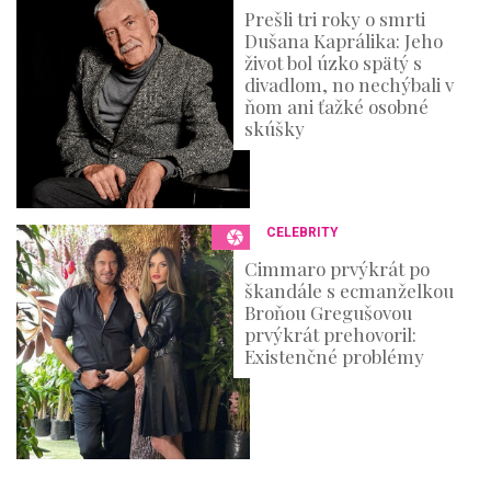
Prešli tri roky o smrti
Dušana Kaprálika: Jeho
život bol úzko spätý s
divadlom, no nechýbali v
ňom ani ťažké osobné
skúšky
CELEBRITY
Cimmaro prvýkrát po
škandále s ecmanželkou
Broňou Gregušovou
prvýkrát prehovoril:
Existenčné problémy