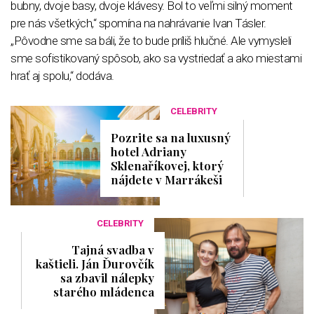
bubny, dvoje basy, dvoje klávesy. Bol to veľmi silný moment
pre nás všetkých,“ spomína na nahrávanie Ivan Tásler.
„Pôvodne sme sa báli, že to bude príliš hlučné. Ale vymysleli
sme sofistikovaný spôsob, ako sa vystriedať a ako miestami
hrať aj spolu,“ dodáva.
CELEBRITY
Pozrite sa na luxusný
hotel Adriany
Sklenaříkovej, ktorý
nájdete v Marrákeši
CELEBRITY
Tajná svadba v
kaštieli. Ján Ďurovčík
sa zbavil nálepky
starého mládenca