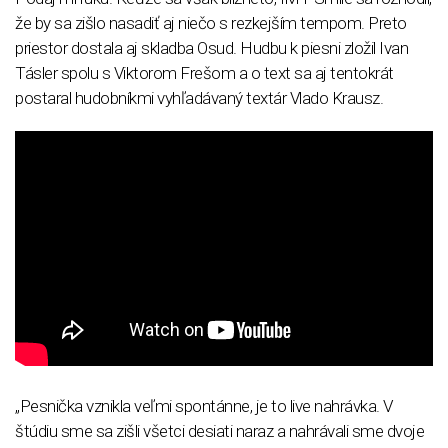
že by sa zišlo nasadiť aj niečo s rezkejším tempom. Preto
priestor dostala aj skladba Osud. Hudbu k piesni zložil Ivan
Tásler spolu s Viktorom Frešom a o text sa aj tentokrát
postaral hudobníkmi vyhľadávaný textár Vlado Krausz.
„Pesnička vznikla veľmi spontánne, je to live nahrávka. V
štúdiu sme sa zišli všetci desiati naraz a nahrávali sme dvoje