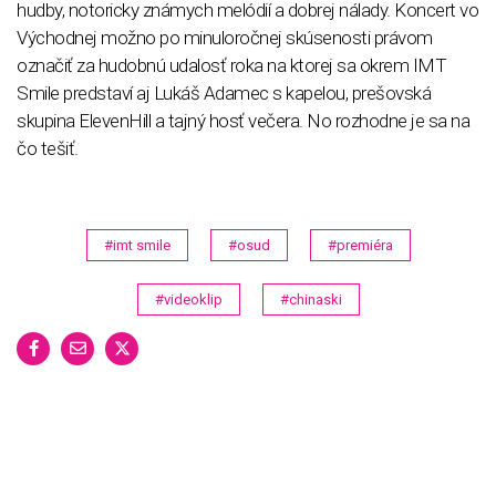
hudby, notoricky známych melódií a dobrej nálady. Koncert vo
Východnej možno po minuloročnej skúsenosti právom
označiť za hudobnú udalosť roka na ktorej sa okrem IMT
Smile predstaví aj Lukáš Adamec s kapelou, prešovská
skupina ElevenHill a tajný hosť večera. No rozhodne je sa na
čo tešiť.
#imt smile
#osud
#premiéra
#videoklip
#chinaski