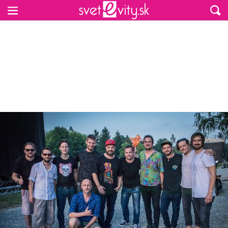
Preskočiť na hlavný obsah