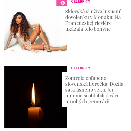
CELEBRITY
Sklovská si užíva luxusnú
dovolenku v Monaku: Na
Francúzskej rieviére
ukázala telo bohyne
CELEBRITY
Zomrela obľúbená
slovenská herečka: Dožila
sa krásneho veku. Jej
umenie si obľúbili diváci
mnohých generácii