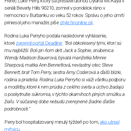
Herec Luke Perry, ktorý sa preslávil úlohou
Dylana McKaya v
seriáli Beverly Hills 90210, zomrel v pondelok ráno v
nemocnici v Burbanku vo veku 52 rokov. Správu o jeho úmrtí
priniesol jeho manažér, píše
style.hnonline.sk
.
Rodina Luka Perryho podala nasledovné vyhlásenie,
ktoré
zverejnil portál Deadline
:
"Bol obkolesený tými, ktorí sú
mu najbližší. Boli pri ňom deti Jack a Sophie, snúbenica
Wendy Madison Bauerová, bývalá manželka Minnie
Sharpová, matka Ann Bennettová, nevlastný otec Steve
Bennett, brat Tom Perry, sestra Amy Coderová a ďalší blízki,
rodina a priatelia. Rodina Luka Perryho si váži všetku podporu
a modlitby, ktoré k nim prúdia z celého sveta a úctivo žiadajú
o poskytnutie súkromia, v týchto okamihoch plných smútku a
žiaľu. V súčasnej dobe nebudú zverejnené žiadne ďalšie
podrobnosti."
Perry bol hospitalizovaný minulý týždeň po tom,
ako utrpel
mŕtvicu.