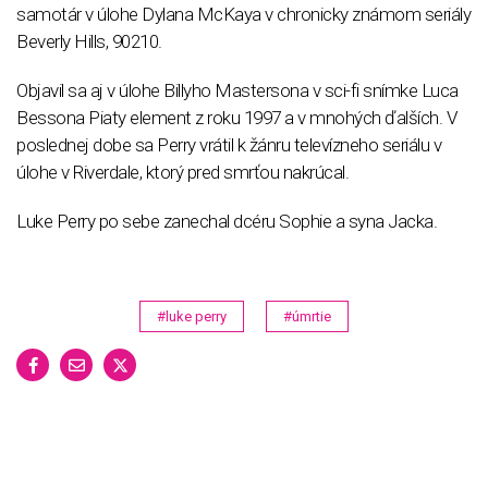
samotár v úlohe Dylana McKaya v chronicky známom seriály
Beverly Hills, 90210.
Objavil sa aj v úlohe Billyho Mastersona v sci-fi snímke Luca
Bessona Piaty element z roku 1997 a v mnohých ďalších. V
poslednej dobe sa Perry vrátil k žánru televízneho seriálu v
úlohe v Riverdale, ktorý pred smrťou nakrúcal.
Luke Perry po sebe zanechal dcéru Sophie a syna Jacka.
#luke perry
#úmrtie