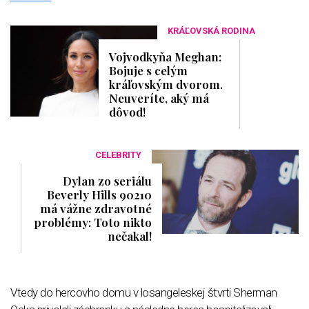
KRÁĽOVSKÁ RODINA
Vojvodkyňa Meghan:
Bojuje s celým
kráľovským dvorom.
Neuveríte, aký má
dôvod!
CELEBRITY
Dylan zo seriálu
Beverly Hills 90210
má vážne zdravotné
problémy: Toto nikto
nečakal!
Vtedy do hercovho domu v losangeleskej štvrti Sherman