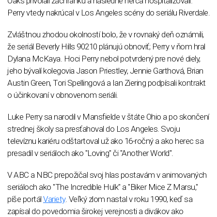
Oaks privolali záchranku a následne herca hospitalizovali.
Perry vtedy nakrúcal v Los Angeles scény do seriálu Riverdale.
Zvláštnou zhodou okolností bolo, že v rovnaký deň oznámili,
že seriál Beverly Hills 90210 plánujú obnoviť; Perry v ňom hral
Dylana McKaya. Hoci Perry nebol potvrdený pre nové diely,
jeho bývalí kolegovia Jason Priestley, Jennie Garthová, Brian
Austin Green, Tori Spellingová a Ian Ziering podpísali kontrakt
o účinkovaní v obnovenom seriáli.
Luke Perry sa narodil v Mansfielde v štáte Ohio a po skončení
strednej školy sa presťahoval do Los Angeles. Svoju
televíznu kariéru odštartoval už ako 16-ročný a ako herec sa
presadil v seriáloch ako "Loving" či "Another World".
V ABC a NBC prepožičal svoj hlas postavám v animovaných
seriáloch ako "The Incredible Hulk" a "Biker Mice Z Marsu,"
píše portál
Variety
. Veľký zlom nastal v roku 1990, keď sa
zapísal do povedomia širokej verejnosti a divákov ako