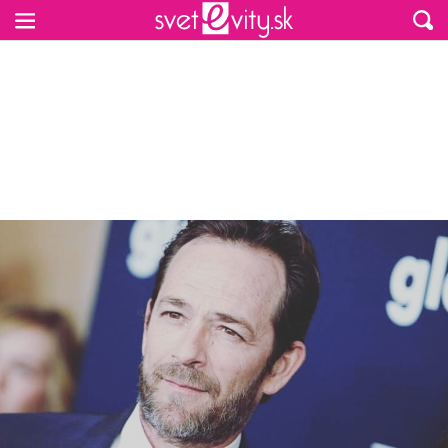
Preskočiť na hlavný obsah