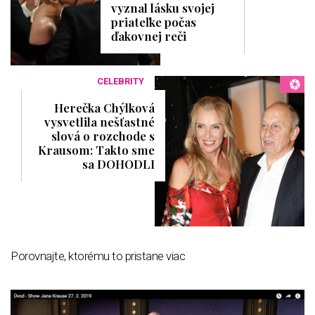
vyznal lásku svojej
priateľke počas
ďakovnej reči
CELEBRITY
Herečka Chýlková
vysvetlila nešťastné
slová o rozchode s
Krausom: Takto sme
sa DOHODLI
Porovnajte, ktorému to pristane viac