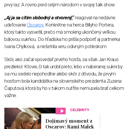
prvý raz. A rovno pred celým národom v svojej talk show.
„Aj ja sa cítim slobodný a otvorený,“
reagoval na nedávne
udeľovanie
Oscarov.
Konkrétne na herca Billyho Portera,
ktorý takto vysvetlil, prečo má smoking ukončený veľkou
bálovou sukňou. Do hľadiska ho prišla podporiť aj partnerka
Ivana Chýlková, a nešetrila veru odivným potleskom.
Skôr, ako začal spovedať prvého hosťa, sa však Jan Kraus
prezliekol. Ktovie, či tak urobil preto, lebo v naberanej sukni by
sa mu sedelo nepohodlne alebo skôr z dôvodu, že prvým
hosťom bola kandidátka na slovenského prezidenta Zuzana
Čaputová, ktorá by ho v takom outfite nemusela brať celkom
vážne.
CELEBRITY
Dojímavý moment z
Oscarov: Rami Malek