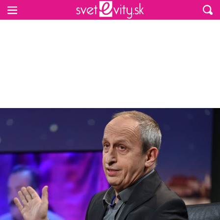
Preskočiť na hlavný obsah