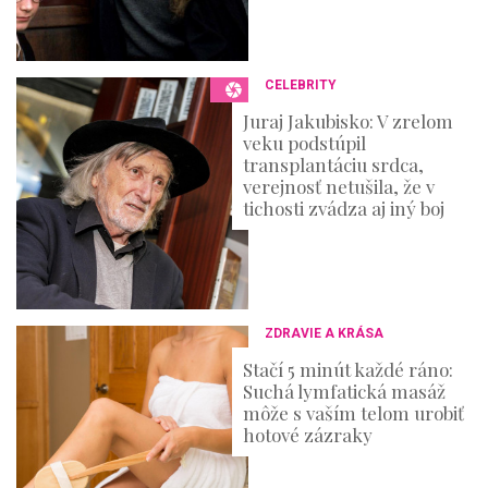
CELEBRITY
Juraj Jakubisko: V zrelom
veku podstúpil
transplantáciu srdca,
verejnosť netušila, že v
tichosti zvádza aj iný boj
ZDRAVIE A KRÁSA
Stačí 5 minút každé ráno:
Suchá lymfatická masáž
môže s vaším telom urobiť
hotové zázraky