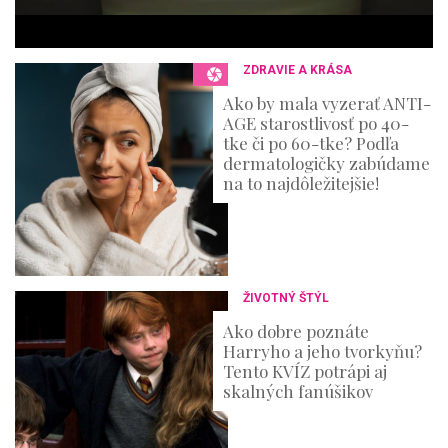
e
c
o
n
ZDRAVIE A KRÁSA
d
s
Ako by mala vyzerať ANTI-
AGE starostlivosť po 40-
tke či po 60-tke? Podľa
dermatologičky zabúdame
na to najdôležitejšie!
ŽIVOTNÝ ŠTÝL
Ako dobre poznáte
Harryho a jeho tvorkyňu?
Tento KVÍZ potrápi aj
skalných fanúšikov