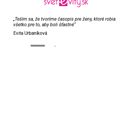
„Teším sa, že tvoríme časopis pre ženy, ktoré robia
všetko pre to, aby boli šťastné“
Evita Urbaníková
ODKAZY
Inzercia
Online inzercia
Kontakt
GDPR