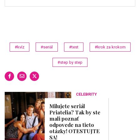
#kvíz
#seriál
#test
#krok za krokom
#step by step
CELEBRITY
Milujete seriál
Priatelia? Tak by ste
mali poznať
odpovede na tieto
otázky! OTESTUJTE
SA!