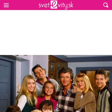
Preskočiť na hlavný obsah