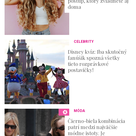
postup, ktorý zvládnete aj
doma
CELEBRITY
Disney kvíz: Iba skutočný
fanúšik spozná všetky
tieto rozprávkové
postavičky!
MÓDA
Čierno-biela kombinácia
patrí medzi najväčšie
módne istoty. Je