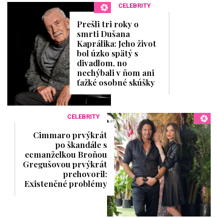
CELEBRITY
Prešli tri roky o
smrti Dušana
Kaprálika: Jeho život
bol úzko spätý s
divadlom, no
nechýbali v ňom ani
ťažké osobné skúšky
CELEBRITY
Cimmaro prvýkrát
po škandále s
ecmanželkou Broňou
Gregušovou prvýkrát
prehovoril:
Existenčné problémy