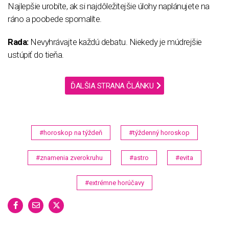
Najlepšie urobíte, ak si najdôležitejšie úlohy naplánujete na
ráno a poobede spomalíte.
Rada:
Nevyhrávajte každú debatu. Niekedy je múdrejšie
ustúpiť do tieňa.
ĎALŠIA STRANA ČLÁNKU
#horoskop na týždeň
#týždenný horoskop
#znamenia zverokruhu
#astro
#evita
#extrémne horúčavy