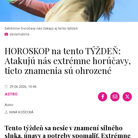
Extrémne horúčavy nás čakajú aj tento týždeň.
deramstime
HOROSKOP na tento TÝŽDEŇ:
Atakujú nás extrémne horúčavy,
tieto znamenia sú ohrozené
29.06.2026, 10:46
ASTRO
Autor:
NINA KOŠECKÁ
Tento týždeň sa nesie v znamení silného
slnka, únavy a potreby spomaliť. Extrémne