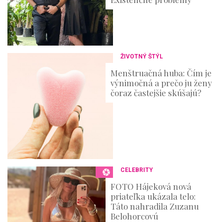
ŽIVOTNÝ ŠTÝL
Menštruačná huba: Čím je
výnimočná a prečo ju ženy
čoraz častejšie skúšajú?
CELEBRITY
FOTO Hájeková nová
priateľka ukázala telo:
Táto nahradila Zuzanu
Belohorcovú