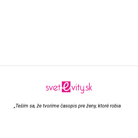
„Teším sa, že tvoríme časopis pre ženy, ktoré robia
všetko pre to, aby boli šťastné“
Evita Urbaníková