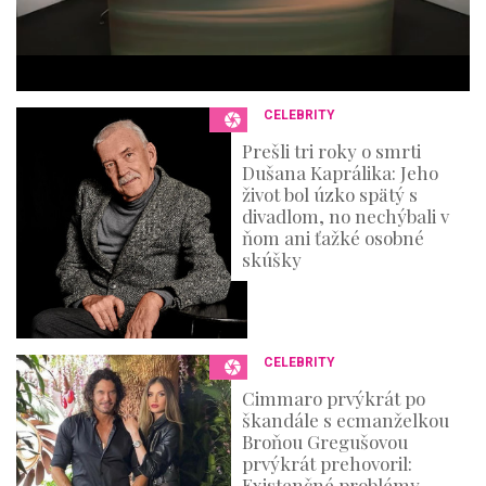
u
t
e
s
,
3
CELEBRITY
6
s
Prešli tri roky o smrti
e
Dušana Kaprálika: Jeho
c
o
život bol úzko spätý s
n
divadlom, no nechýbali v
d
ňom ani ťažké osobné
s
skúšky
CELEBRITY
Cimmaro prvýkrát po
škandále s ecmanželkou
Broňou Gregušovou
prvýkrát prehovoril:
Existenčné problémy