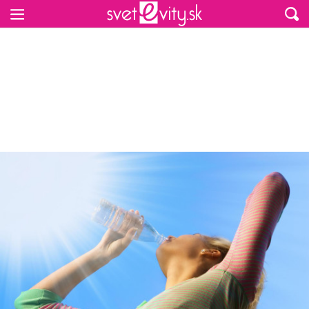
Preskočiť na hlavný obsah