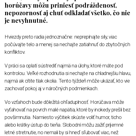
horúčavy môžu priniesť podráždenosť,
nepozornosť aj chuť odkladať všetko, čo nie
je nevyhnutné.
Hviezdy preto radia jednoznačne: neprepínajte sily, viac
počúvajte telo a menej sa nechajte zatiahnuť do zbytočných
konfliktov.
V práci sa oplatí sústrediť najmä na úlohy, ktoré máte pod
kontrolou. Veľké rozhodnutia si nechajte na chladnejšiu hlavu,
najmä ak cítite tlak okolia. Tento týždeň môže ukázať, kto vie
zachovať pokoj aj v náročných podmienkach.
Vo vzťahoch bude dôležitá ohľaduplnosť. Horúčava môže
vyťahovať na povrch malé napätia, ktoré by inokedy prešli bez
povšimnutia. Namiesto výčitiek skúste voliť humor, ticho
alebo krátky ústup do tieňa. Slobodní môžu zažiť príjemné
letné stretnutie, no nemali by si hneď sľubovať viac, než