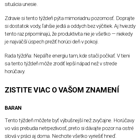
situácia unesie.
Zdravie si tento týždeň pýta mimoriadnu pozornosť. Doprajte
si dostatok vody, ľahšie jedlá a oddych bez výčitiek. Aj hviezdy
tento raz pripomínajú, že produktivita nie je všetko — niekedy
je najväčší úspech prežiť horúci deň v pokoji.
Rada týždňa: Nepáľte energiu tam, kde stačí počkať. V tieni
sa tento týždeň môže zrodiť lepší nápad než v strede
horúčavy.
ZISTITE VIAC O VAŠOM ZNAMENÍ
BARAN
Tento týždeň môžete byť výbušnejší než zvyčajne. Horúčavy
vo vás prebudia netrpezlivosť, preto si dávajte pozor na ostré
slová v práci aj doma. Nechcite všetko vyriešiť hneď.