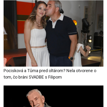
Pocisková a Tůma pred oltárom? Nela otvorene o
tom, čo bráni SVADBE s Filipom