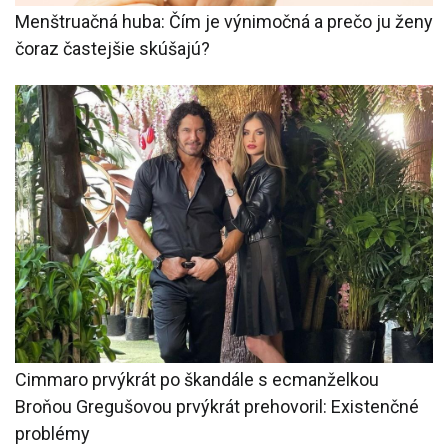
Menštruačná huba: Čím je výnimočná a prečo ju ženy
čoraz častejšie skúšajú?
Cimmaro prvýkrát po škandále s ecmanželkou
Broňou Gregušovou prvýkrát prehovoril: Existenčné
problémy