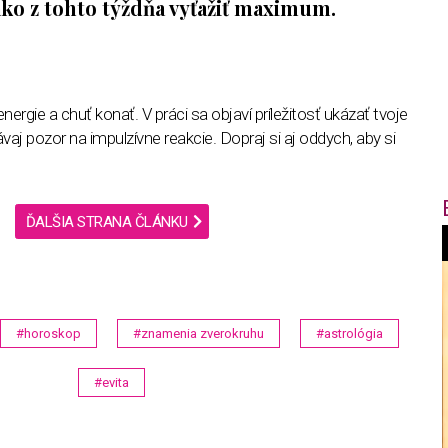
ako z tohto týždňa vyťažiť maximum.
 energie a chuť konať. V práci sa objaví príležitosť ukázať tvoje
aj pozor na impulzívne reakcie. Dopraj si aj oddych, aby si
ĎALŠIA STRANA ČLÁNKU
f
i
#horoskop
#znamenia zverokruhu
#astrológia
t
#evita
,