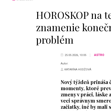
HOROSKOP na ten
znamenie konečn
problém
ASTRO
25.05.2026, 10:05
Autor:
KATARÍNA HODŽOVÁ
Nový týždeň prináša č
momenty, ktoré preve
zmeny v práci, láske
veci správnym smero
začiatky, iné by mali 