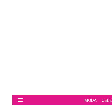
Preskočiť na hlavný obsah
MÓDA
CELE