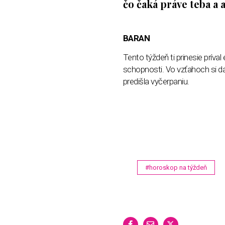
čo čaká práve teba a 
BARAN
Tento týždeň ti prinesie príval
schopnosti. Vo vzťahoch si dáv
predišla vyčerpaniu.
#horoskop na týždeň