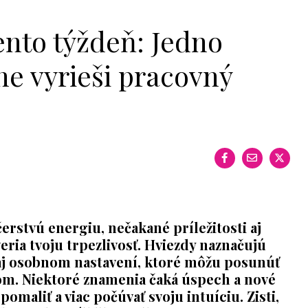
to týždeň: Jedno
e vyrieši pracovný
erstvú energiu, nečakané príležitosti aj
ria tvoju trpezlivosť. Hviezdy naznačujú
 aj osobnom nastavení, ktoré môžu posunúť
m. Niektoré znamenia čaká úspech a nové
spomaliť a viac počúvať svoju intuíciu. Zisti,