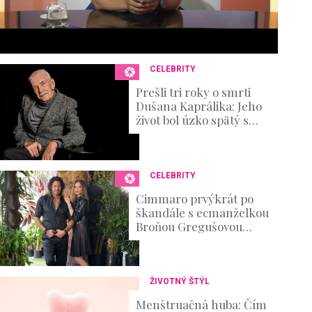
6
s
e
c
o
n
CELEBRITY
d
s
Prešli tri roky o smrti
V
Dušana Kaprálika: Jeho
o
život bol úzko spätý s
u
divadlom, no nechýbali v
m
ňom ani ťažké osobné
e
skúšky
0
%
CELEBRITY
Cimmaro prvýkrát po
škandále s ecmanželkou
Broňou Gregušovou
prvýkrát prehovoril:
Existenčné problémy
ŽIVOTNÝ ŠTÝL
Menštruačná huba: Čím