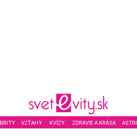
BRITY
VZŤAHY
KVÍZY
ZDRAVIE A KRÁSA
ASTR