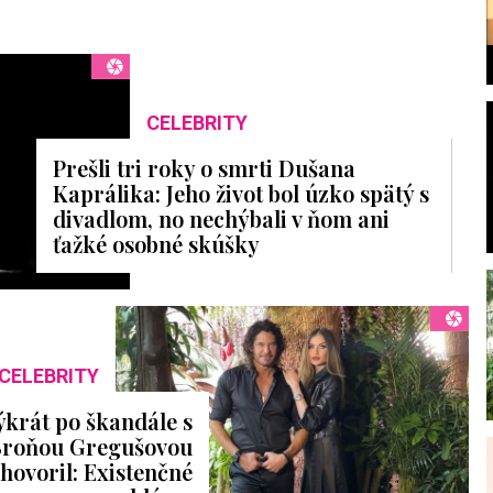
CELEBRITY
Prešli tri roky o smrti Dušana
l
Kaprálika: Jeho život bol úzko spätý s
divadlom, no nechýbali v ňom ani
ťažké osobné skúšky
CELEBRITY
krát po škandále s
Broňou Gregušovou
hovoril: Existenčné