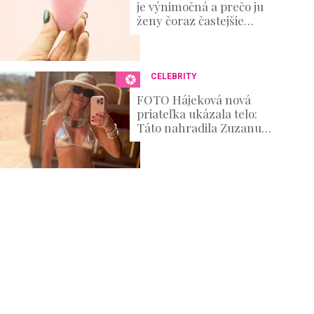
je výnimočná a prečo ju
ženy čoraz častejšie
skúšajú?
CELEBRITY
FOTO Hájeková nová
priateľka ukázala telo:
Táto nahradila Zuzanu
Belohorcovú