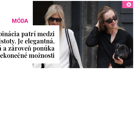
MÓDA
inácia patrí medzi
stoty. Je elegantná,
á a zároveň ponúka
ekonečné možnosti