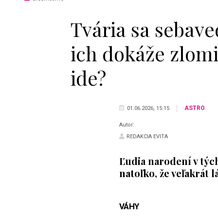
Tvária sa sebav
ich dokáže zlomi
ide?
ASTRO
01.06.2026, 15:15
Autor:
REDAKCIA EVITA
Ľudia narodení v týc
natoľko, že veľakrát 
VÁHY