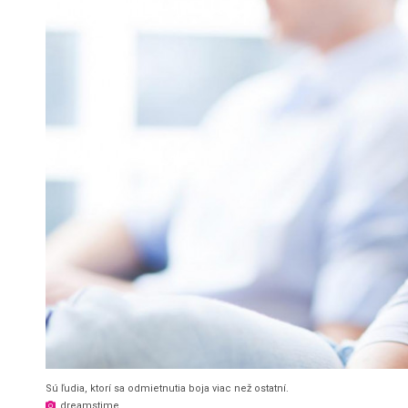
Sú ľudia, ktorí sa odmietnutia boja viac než ostatní.
dreamstime