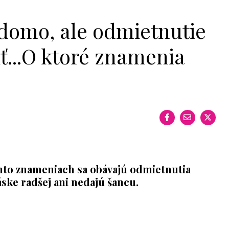
edomo, ale odmietnutie
ť...O ktoré znamenia
hto znameniach sa obávajú odmietnutia
láske radšej ani nedajú šancu.