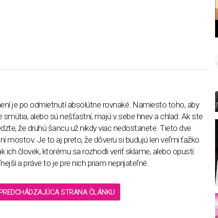
l
ní je po odmietnutí absolútne rovnaké. Namiesto toho, aby
e smútia, alebo sú nešťastní, majú v sebe hnev a chlad. Ak ste
 vedzte, že druhú šancu už nikdy viac nedostanete. Tieto dve
í mostov. Je to aj preto, že dôveru si budujú len veľmi ťažko
ak ich človek, ktorému sa rozhodli veriť sklame, alebo opustí.
nejší a práve to je pre nich priam neprijateľné.
PREDCHÁDZAJÚCA STRANA ČLÁNKU