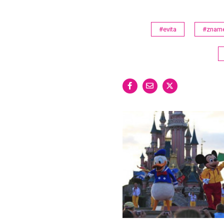
#evita
#znamen