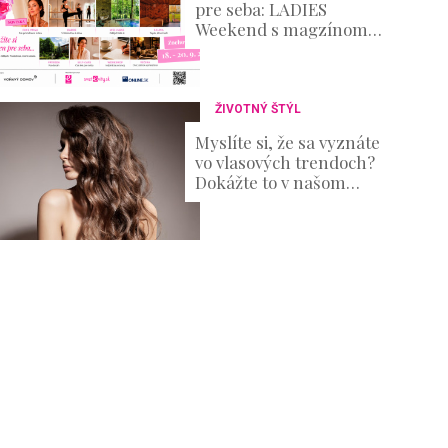
pre seba: LADIES
Weekend s magzínom
Evita prinesie oddych aj
množstvo inšpirácie
ŽIVOTNÝ ŠTÝL
Myslíte si, že sa vyznáte
vo vlasových trendoch?
Dokážte to v našom
KVÍZE!