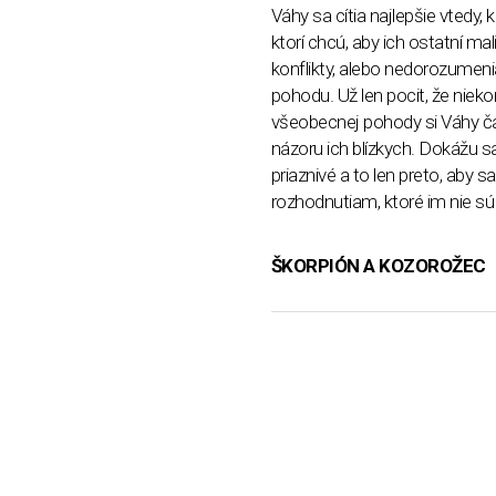
Váhy sa cítia najlepšie vtedy,
ktorí chcú, aby ich ostatní mal
konflikty, alebo nedorozumenia
pohodu. Už len pocit, že nieko
všeobecnej pohody si Váhy čas
názoru ich blízkych. Dokážu 
priaznivé a to len preto, aby s
rozhodnutiam, ktoré im nie sú 
ŠKORPIÓN A KOZOROŽEC