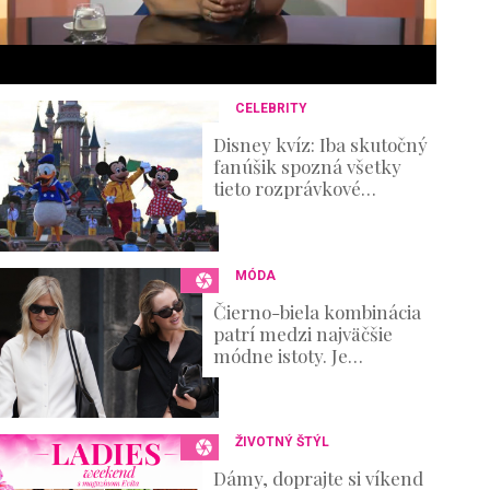
6
s
e
c
o
n
CELEBRITY
d
s
Disney kvíz: Iba skutočný
V
fanúšik spozná všetky
o
tieto rozprávkové
u
postavičky!
m
e
0
%
MÓDA
Čierno-biela kombinácia
patrí medzi najväčšie
módne istoty. Je
elegantná, nadčasová a
zároveň ponúka
nekonečné možnosti
ŽIVOTNÝ ŠTÝL
Dámy, doprajte si víkend