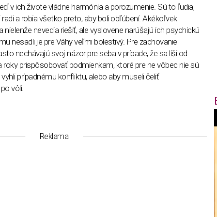
 keď v ich živote vládne harmónia a porozumenie. Sú to ľudia,
i radi a robia všetko preto, aby boli obľúbení. Akékoľvek
 nielenže nevedia riešiť, ale vyslovene narúšajú ich psychickú
mu nesadli je pre Váhy veľmi bolestivý. Pre zachovanie
to nechávajú svoj názor pre seba v prípade, že sa líši od
sa roky prispôsobovať podmienkam, ktoré pre ne vôbec nie sú
a vyhli prípadnému konfliktu, alebo aby museli čeliť
po vôli.
f
Reklama
i
t
,