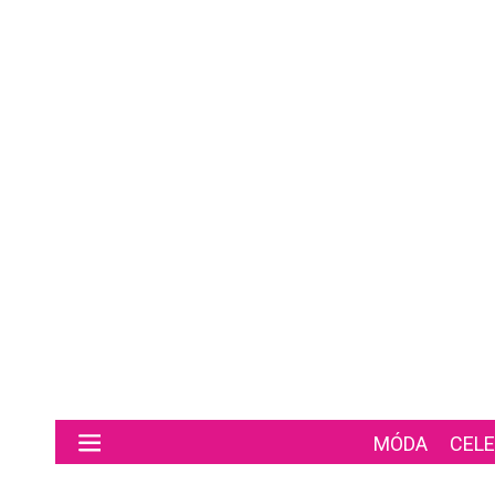
Preskočiť na hlavný obsah
MÓDA
CELE