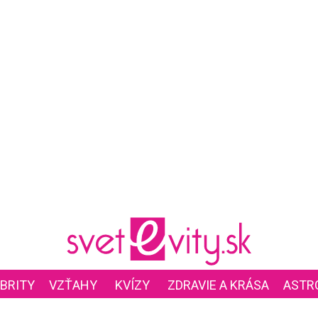
BRITY
VZŤAHY
KVÍZY
ZDRAVIE A KRÁSA
ASTR