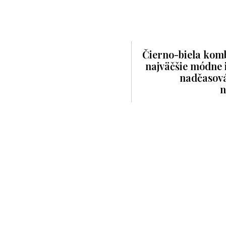
Čierno-biela komb
najväčšie módne i
nadčasov
n