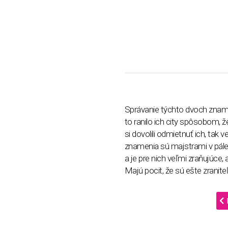
Správanie týchto dvoch zname
to ranilo ich city spôsobom, ž
si dovolili odmietnuť ich, tak
znamenia sú majstrami v pálen
a je pre nich veľmi zraňujúce, 
Majú pocit, že sú ešte zraniteľ