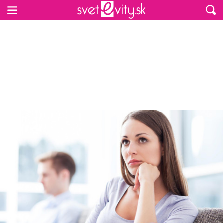
Preskočiť na hlavný obsah