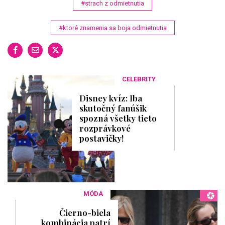
#strach z odmietnutia
#ktoré znamenia sa boja odmietnutia
CELEBRITY
Disney kvíz: Iba
skutočný fanúšik
spozná všetky tieto
rozprávkové
postavičky!
MÓDA
Čierno-biela
kombinácia patrí