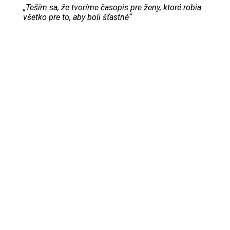
„Teším sa, že tvoríme časopis pre ženy, ktoré robia
všetko pre to, aby boli šťastné“
Evita Urbaníková
ODKAZY
Inzercia
Online inzercia
Kontakt
GDPR