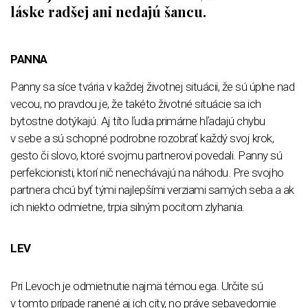
láske radšej ani nedajú šancu.
PANNA
Panny sa síce tvária v každej životnej situácii, že sú úplne nad
vecou, no pravdou je, že takéto životné situácie sa ich
bytostne dotýkajú. Aj títo ľudia primárne hľadajú chybu
v sebe a sú schopné podrobne rozobrať každý svoj krok,
gesto či slovo, ktoré svojmu partnerovi povedali. Panny sú
perfekcionisti, ktorí nič nenechávajú na náhodu. Pre svojho
partnera chcú byť tými najlepšími verziami samých seba a ak
ich niekto odmietne, trpia silným pocitom zlyhania.
LEV
Pri Levoch je odmietnutie najmä témou ega. Určite sú
v tomto prípade ranené aj ich city, no práve sebavedomie