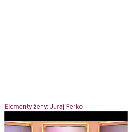
Elementy ženy: Juraj Ferko
1
s
e
c