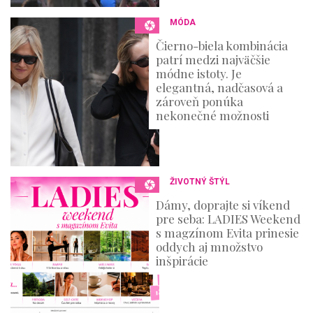
MÓDA
Čierno-biela kombinácia
patrí medzi najväčšie
módne istoty. Je
elegantná, nadčasová a
zároveň ponúka
nekonečné možnosti
ŽIVOTNÝ ŠTÝL
Dámy, doprajte si víkend
pre seba: LADIES Weekend
s magzínom Evita prinesie
oddych aj množstvo
inšpirácie