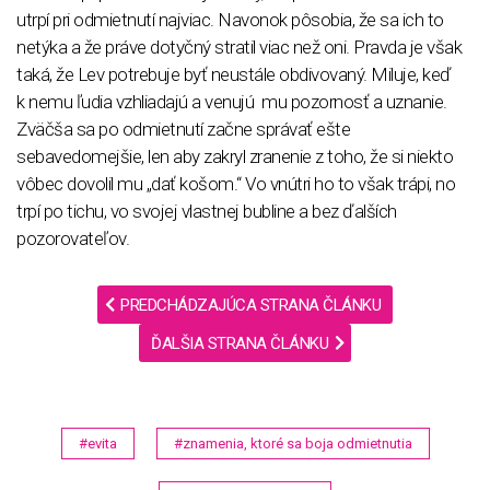
utrpí pri odmietnutí najviac. Navonok pôsobia, že sa ich to
netýka a že práve dotyčný stratil viac než oni. Pravda je však
taká, že Lev potrebuje byť neustále obdivovaný. Miluje, keď
k nemu ľudia vzhliadajú a venujú mu pozornosť a uznanie.
Zväčša sa po odmietnutí začne správať ešte
sebavedomejšie, len aby zakryl zranenie z toho, že si niekto
vôbec dovolil mu „dať košom.“ Vo vnútri ho to však trápi, no
trpí po tichu, vo svojej vlastnej bubline a bez ďalších
pozorovateľov.
PREDCHÁDZAJÚCA STRANA ČLÁNKU
ĎALŠIA STRANA ČLÁNKU
#evita
#znamenia, ktoré sa boja odmietnutia