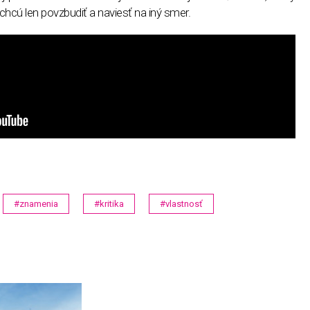
s chcú len povzbudiť a naviesť na iný smer.
#znamenia
#kritika
#vlastnosť