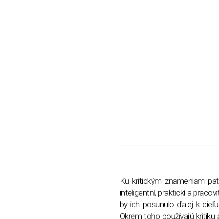
Ku kritickým znameniam patrí
inteligentní, praktickí a praco
by ich posunulo ďalej k cieľu
Okrem toho používajú kritiku 