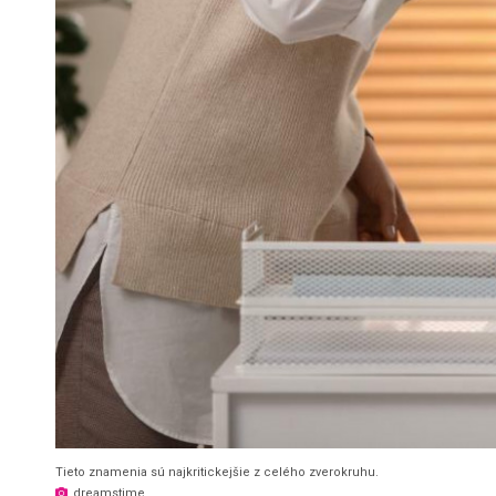
Tieto znamenia sú najkritickejšie z celého zverokruhu.
dreamstime