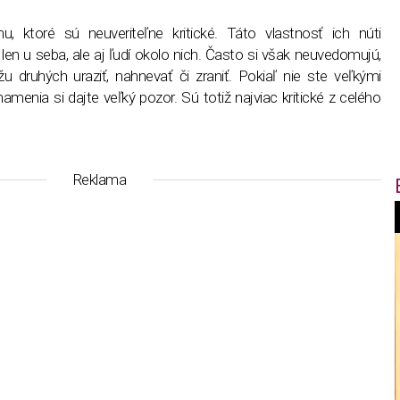
u, ktoré sú neuveriteľne kritické. Táto vlastnosť ich núti
 len u seba, ale aj ľudí okolo nich. Často si však neuvedomujú,
druhých uraziť, nahnevať či zraniť. Pokiaľ nie ste veľkými
znamenia si dajte veľký pozor. Sú totiž najviac kritické z celého
Reklama
f
i
t
,