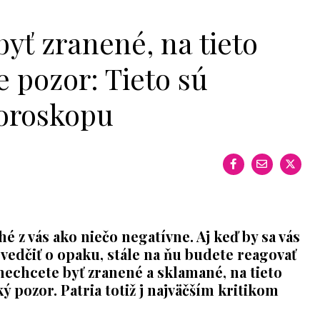
byť zranené, na tieto
e pozor: Tieto sú
horoskopu
 z vás ako niečo negatívne. Aj keď by sa vás
vedčiť o opaku, stále na ňu budete reagovať
nechcete byť zranené a sklamané, na tieto
ký pozor. Patria totiž j najväčším kritikom