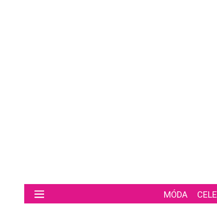
Preskočiť na hlavný obsah
MÓDA
CELE