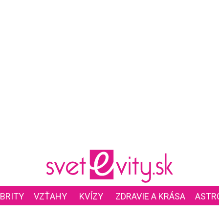
BRITY
VZŤAHY
KVÍZY
ZDRAVIE A KRÁSA
ASTR