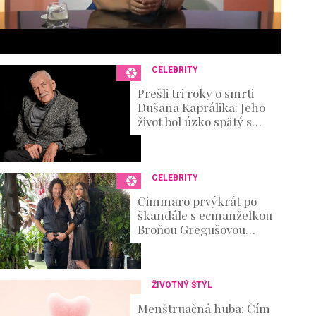
6
s
e
c
o
n
CELEBRITY
d
s
Prešli tri roky o smrti
V
Dušana Kaprálika: Jeho
o
život bol úzko spätý s
u
divadlom, no nechýbali v
m
ňom ani ťažké osobné
e
skúšky
0
%
CELEBRITY
Cimmaro prvýkrát po
škandále s ecmanželkou
Broňou Gregušovou
prvýkrát prehovoril:
Existenčné problémy
ŽIVOTNÝ ŠTÝL
Menštruačná huba: Čím