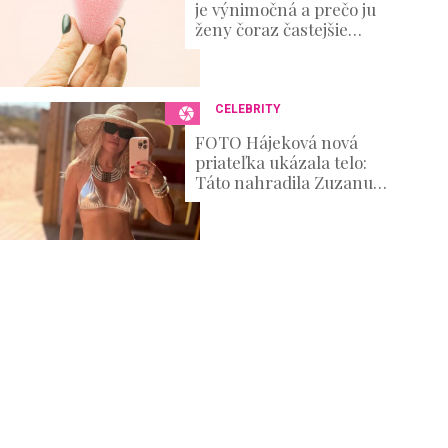
je výnimočná a prečo ju
ženy čoraz častejšie
skúšajú?
CELEBRITY
FOTO Hájeková nová
priateľka ukázala telo:
Táto nahradila Zuzanu
Belohorcovú