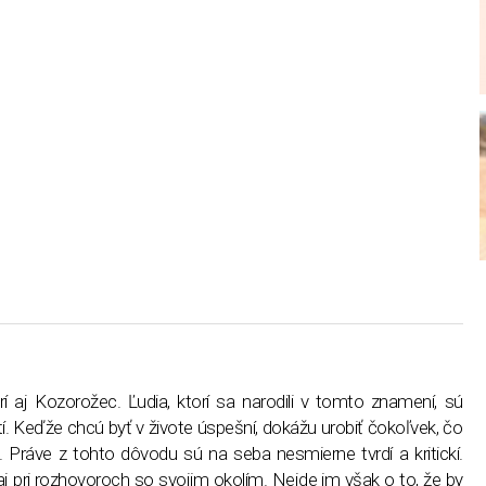
 aj Kozorožec. Ľudia, ktorí sa narodili v tomto znamení, sú
vití. Keďže chcú byť v živote úspešní, dokážu urobiť čokoľvek, čo
. Práve z tohto dôvodu sú na seba nesmierne tvrdí a kritickí.
aj pri rozhovoroch so svojim okolím. Nejde im však o to, že by