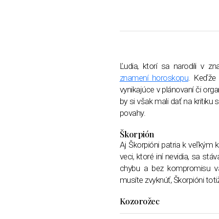
Ľudia, ktorí sa narodili v 
znamení horoskopu
. Keďže 
vynikajúce v plánovaní či org
by si však mali dať na kritiku 
povahy.
Škorpión
Aj Škorpióni patria k veľkým 
veci, ktoré iní nevidia, sa s
chybu a bez kompromisu vám
musíte zvyknúť, Škorpióni toti
Kozorožec