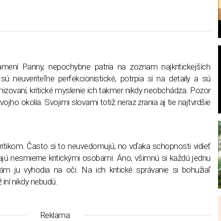
znamení Panny, nepochybne patria na zoznam najkritickejších
sú neuveriteľne perfekcionistické, potrpia si na detaily a sú
l
anizovaní, kritické myslenie ich takmer nikdy neobchádza. Pozor
svojho okolia. Svojimi slovami totiž neraz zrania aj tie najtvrdšie
kritikom. Často si to neuvedomujú, no vďaka schopnosti vidieť
távajú nesmierne kritickými osobami. Áno, všimnú si každú jednu
 ju vyhodia na oči. Na ich kritické správanie si bohužiaľ
ž iní nikdy nebudú.
Reklama