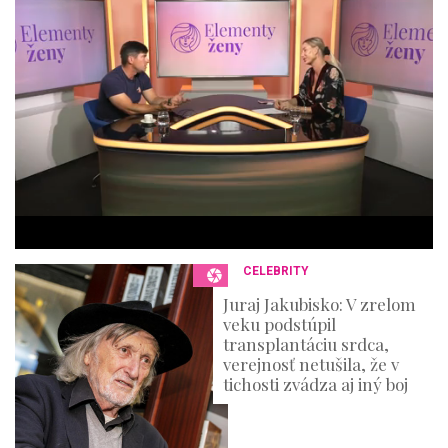
4
4
m
i
n
u
t
e
s
,
3
6
s
e
c
o
n
CELEBRITY
d
s
Juraj Jakubisko: V zrelom
veku podstúpil
transplantáciu srdca,
verejnosť netušila, že v
tichosti zvádza aj iný boj