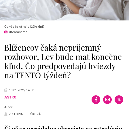
Čo vás čaká najbližšie dni?
dreamstime
Blížencov čaká nepríjemný
rozhovor, Lev bude mať konečne
kľud. Čo predpovedajú hviezdy
na TENTO týždeň?
13.01.2025, 14:00
ASTRO
Autor:
VIKTÓRIA BRIEŠKOVÁ
Či už sa pravidelne obraciate na astrológiu