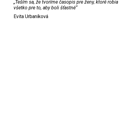
„Teším sa, že tvoríme časopis pre ženy, ktoré robia
všetko pre to, aby boli šťastné“
Evita Urbaníková
ODKAZY
Inzercia
Online inzercia
Kontakt
GDPR