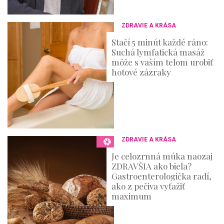
ZDRAVIE A KRÁSA
Stačí 5 minút každé ráno:
Suchá lymfatická masáž
môže s vaším telom urobiť
hotové zázraky
ZDRAVIE A KRÁSA
Je celozrnná múka naozaj
ZDRAVŠIA ako biela?
Gastroenterologička radí,
ako z pečiva vyťažiť
maximum