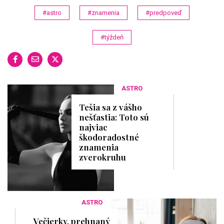
#astro
#znamenia
#predpoveď
#týždeň
ASTRO
Tešia sa z vášho
nešťastia: Toto sú
najviac
škodoradostné
znamenia
zverokruhu
ASTRO
Večierky, prehnaný