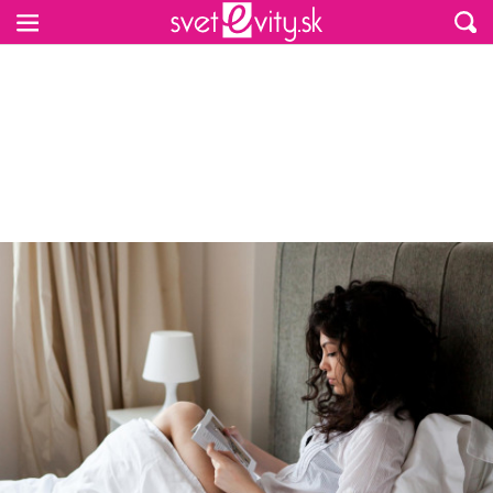
Preskočiť na hlavný obsah