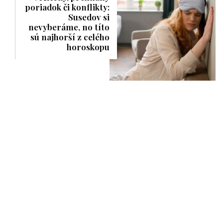
poriadok či konflikty:
Susedov si
nevyberáme, no títo
sú najhorší z celého
horoskopu