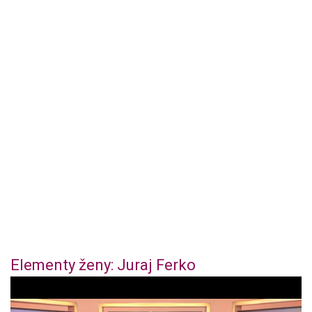
Elementy ženy: Juraj Ferko
0
o
f