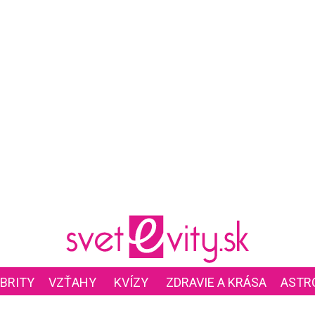
BRITY
VZŤAHY
KVÍZY
ZDRAVIE A KRÁSA
ASTR