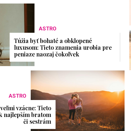
ASTRO
Túžia byť bohaté a obklopené
luxusom: Tieto znamenia urobia pre
peniaze naozaj čokoľvek
ASTRO
 veľmi vzácne: Tieto
k najlepším bratom
či sestrám