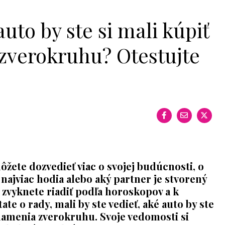
auto by ste si mali kúpiť
zverokruhu? Otestujte
ôžete dozvedieť viac o svojej budúcnosti, o
najviac hodia alebo aký partner je stvorený
 zvyknete riadiť podľa horoskopov a k
te o rady, mali by ste vedieť, aké auto by ste
znamenia zverokruhu. Svoje vedomosti si