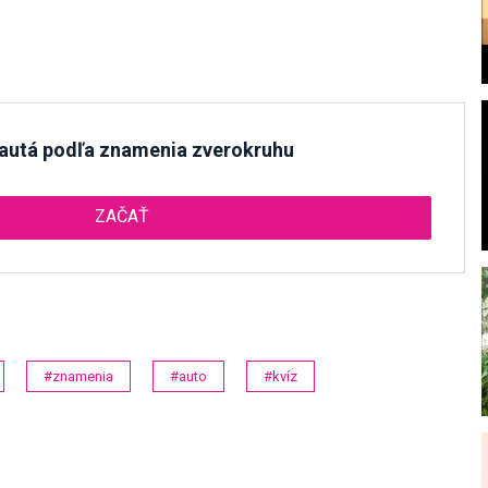
 autá podľa znamenia zverokruhu
l
ZAČAŤ
#znamenia
#auto
#kvíz