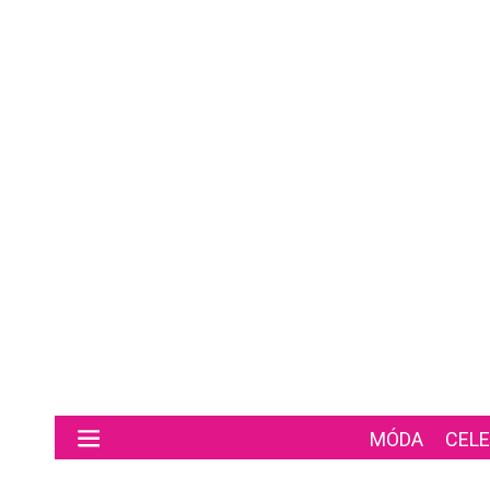
Preskočiť na hlavný obsah
MÓDA
CELE