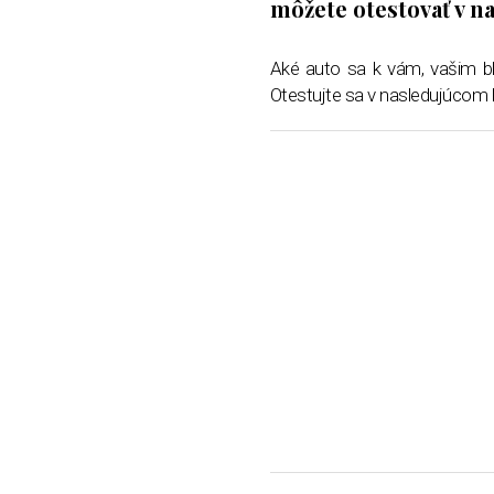
môžete otestovať v n
Aké auto sa k vám, vašim bl
Otestujte sa v nasledujúcom k