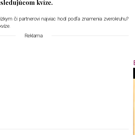
asledujúcom kvíze.
ízkym či partnerovi najviac hodí podľa znamenia zverokruhu?
víze.
Reklama
f
i
t
,