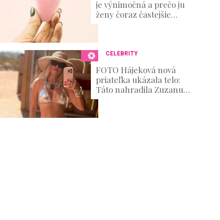
je výnimočná a prečo ju
ženy čoraz častejšie
skúšajú?
CELEBRITY
FOTO Hájeková nová
priateľka ukázala telo:
Táto nahradila Zuzanu
Belohorcovú