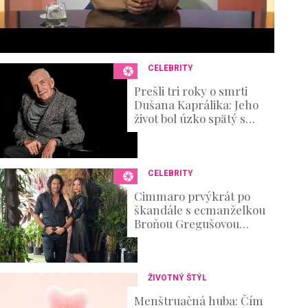
6
s
e
c
o
n
CELEBRITY
d
s
Prešli tri roky o smrti
V
Dušana Kaprálika: Jeho
o
život bol úzko spätý s
u
divadlom, no nechýbali v
m
ňom ani ťažké osobné
e
skúšky
0
%
CELEBRITY
Cimmaro prvýkrát po
škandále s ecmanželkou
Broňou Gregušovou
prvýkrát prehovoril:
Existenčné problémy
ŽIVOTNÝ ŠTÝL
Menštruačná huba: Čím