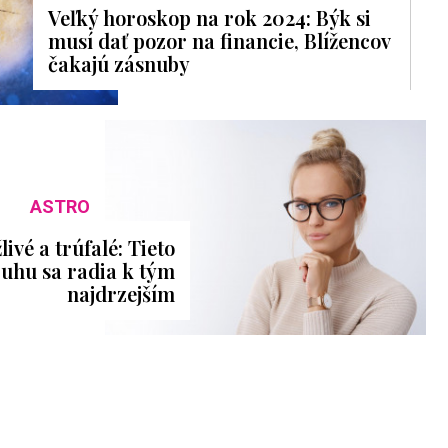
Veľký horoskop na rok 2024: Býk si
musí dať pozor na financie, Blížencov
čakajú zásnuby
ASTRO
ivé a trúfalé: Tieto
uhu sa radia k tým
najdrzejším