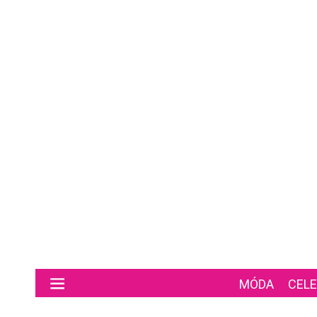
Preskočiť na hlavný obsah
MÓDA
CELE