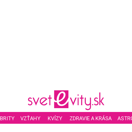
BRITY
VZŤAHY
KVÍZY
ZDRAVIE A KRÁSA
ASTR