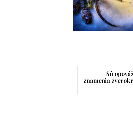
Sú opovážl
znamenia zverokr