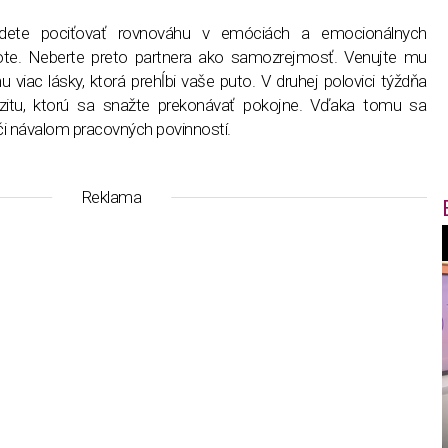
budete pociťovať rovnováhu v emóciách a emocionálnych
te. Neberte preto partnera ako samozrejmosť. Venujte mu
viac lásky, ktorá prehĺbi vaše puto. V druhej polovici týždňa
zitu, ktorú sa snažte prekonávať pokojne. Vďaka tomu sa
 návalom pracovných povinností.
Reklama
f
i
t
,