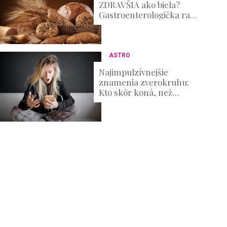
ZDRAVŠIA ako biela?
Gastroenterologička radí,
ako z pečiva vyťažiť
maximum
ASTRO
Najimpulzívnejšie
znamenia zverokruhu:
Kto skôr koná, než
premýšľa nad
dôsledkami?