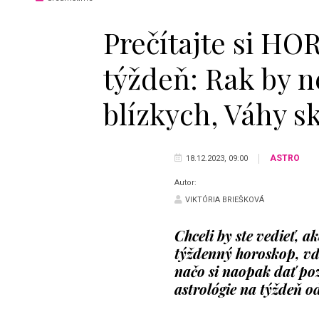
Prečítajte si H
týždeň: Rak by 
blízkych, Váhy sk
ASTRO
18.12.2023, 09:00
Autor:
VIKTÓRIA BRIEŠKOVÁ
Chceli by ste vedieť, a
týždenný horoskop, vďa
načo si naopak dať po
astrológie na týždeň o