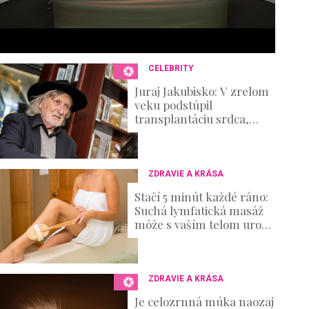
6
s
e
c
o
n
CELEBRITY
d
s
Juraj Jakubisko: V zrelom
V
veku podstúpil
o
transplantáciu srdca,
u
verejnosť netušila, že v
m
tichosti zvádza aj iný boj
e
0
%
ZDRAVIE A KRÁSA
Stačí 5 minút každé ráno:
Suchá lymfatická masáž
môže s vaším telom urobiť
hotové zázraky
ZDRAVIE A KRÁSA
Je celozrnná múka naozaj