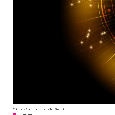
Toto je váš horoskop na najbližšie dni.
dreamstime