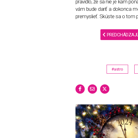
pravidlo, že sa nie je kam pon
vám bude dariť a dokonca mô
premyslieť. Skúste sa o tom p
PREDCHÁDZAJ
#astro