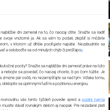
najbližšie dni zamerali na to, čo naozaj cítite. Snažte sa riadiť
te svoje vnútorné ja. Ak sa vám to podarí, zlepšiť si môžete
l
rom, v ktorom už dlhšie pociťujete napätie. Nezabudnite sa
vať a osloboďte sa od minulých chýb či prešľapo
v
.
kutočné pocity? Snažte sa najbližšie dni zamerať práve na túto
a a nebojte sa povedať, čo naozaj chcete, či po čom túžite. Je
ta zmizne pár osôb, no nezamýšľajte sa nad tým. Vďaka tomu,
 obklopíte sa úprimnými ľuďmi a pozitívnou energiou.
a rovnováhu vás tento týždeň povedie vpred a
posilní najmä
ate musíte dávať rovnakým dielom aj naopak. Pre nezadané platí