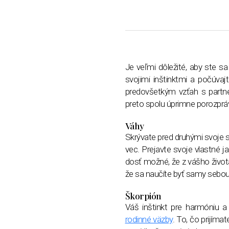
Je veľmi dôležité, aby ste sa 
svojimi inštinktmi a počúvaj
predovšetkým vzťah s partne
preto spolu úprimne porozprá
Váhy
Skrývate pred druhými svoje s
vec. Prejavte svoje vlastné j
dosť možné, že z vášho živo
že sa naučíte byť samy sebou,
Škorpión
Váš inštinkt pre harmóniu 
rodinné väzby
. To, čo prijím