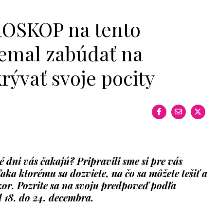
OROSKOP na tento
nemal zabúdať na
rývať svoje pocity
ké dni vás čakajú? Pripravili sme si pre vás
ka ktorému sa dozviete, na čo sa môžete tešiť a
zor. Pozrite sa na svoju predpoveď podľa
d 18. do 24. decembra.