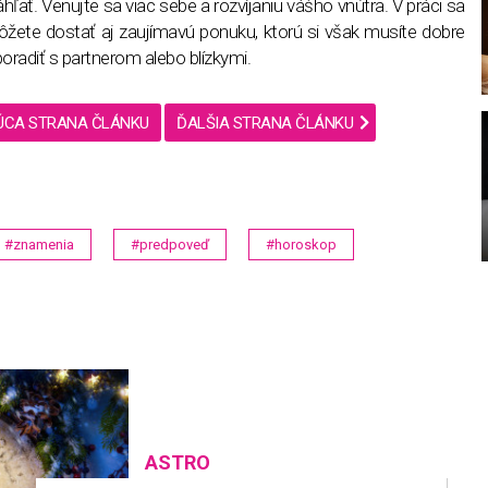
áhľať. Venujte sa viac sebe a rozvíjaniu vášho vnútra. V práci sa
žete dostať aj zaujímavú ponuku, ktorú si však musíte dobre
oradiť s partnerom alebo blízkymi.
ÚCA STRANA ČLÁNKU
ĎALŠIA STRANA ČLÁNKU
#znamenia
#predpoveď
#horoskop
ASTRO