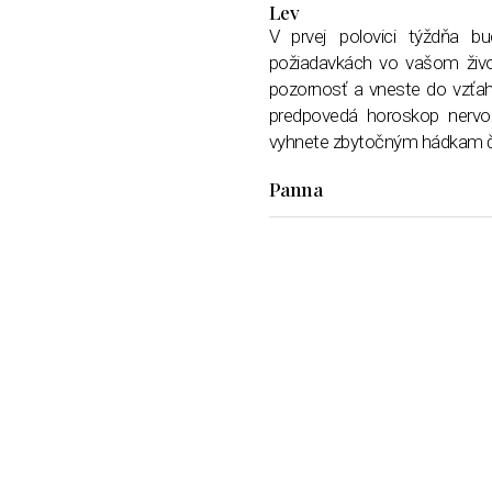
Lev
V prvej polovici týždňa 
požiadavkách vo vašom živo
pozornosť a vneste do vzťahu 
predpovedá horoskop nervo
vyhnete zbytočným hádkam či
Panna