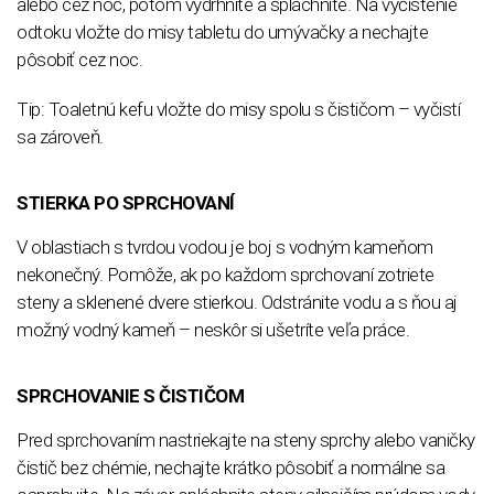
alebo cez noc, potom vydrhnite a spláchnite. Na vyčistenie
odtoku vložte do misy tabletu do umývačky a nechajte
pôsobiť cez noc.
Tip: Toaletnú kefu vložte do misy spolu s čističom – vyčistí
sa zároveň.
STIERKA PO SPRCHOVANÍ
V oblastiach s tvrdou vodou je boj s vodným kameňom
nekonečný. Pomôže, ak po každom sprchovaní zotriete
steny a sklenené dvere stierkou. Odstránite vodu a s ňou aj
možný vodný kameň – neskôr si ušetríte veľa práce.
SPRCHOVANIE S ČISTIČOM
Pred sprchovaním nastriekajte na steny sprchy alebo vaničky
čistič bez chémie, nechajte krátko pôsobiť a normálne sa