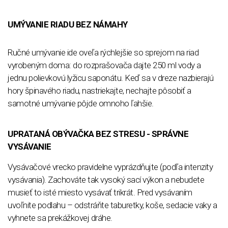
UMÝVANIE RIADU BEZ NÁMAHY
Ručné umývanie ide oveľa rýchlejšie so sprejom na riad
vyrobeným doma: do rozprašovača dajte 250 ml vody a
jednu polievkovú lyžicu saponátu. Keď sa v dreze nazbierajú
hory špinavého riadu, nastriekajte, nechajte pôsobiť a
samotné umývanie pôjde omnoho ľahšie.
UPRATANÁ OBÝVAČKA BEZ STRESU - SPRÁVNE
VYSÁVANIE
Vysávačové vrecko pravidelne vyprázdňujte (podľa intenzity
vysávania). Zachováte tak vysoký sací výkon a nebudete
musieť to isté miesto vysávať trikrát. Pred vysávaním
uvoľnite podlahu – odstráňte taburetky, koše, sedacie vaky a
vyhnete sa prekážkovej dráhe.