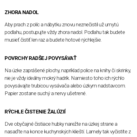
ZHORA NADOL
Aby prach z políc a nábytku znovu neznečistil už umytú
podlahu, postupujte vždy zhora nadol. Podlahu tak budete
musieť čistiť len raz a budete hotové rýchlejšie.
POVRCHY RADŠEJ POVYSÁVAŤ
Na úzke zaprášené plochy, napríklad police na knihy či skrinky,
nie je vždy ideálny mokrý hadrík. Namiesto toho ich rýchlo
povysávajte trubicou vysávača alebo úzkym nadstavcom.
Papier zostane suchý a nervy ušetrené.
RÝCHLE ČISTENIE ŽALÚZIÍ
Dve obyčajné čistiace hubky narežte na úzkej strane a
nasaďte na konce kuchynských klieští. Lamely tak vyčistíte z