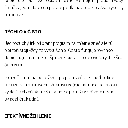
osprchujte. Na záver opláchnite steny silnejším prúdom vody.
Čistič si jednoducho pripravíte podľa návodu z prášku kyseliny
citrónovej.
RÝCHLO A ČISTO
Jednoduchý trik pri praní: program na mierne znečistenú
bielizeň stojí vždy za vyskúšanie. Často funguje rovnako
dobre, najmä pri menej špinavej bielizni, no je oveľa rýchlejší a
šetrí vodu.
Bielizeň – najmä ponožky – po praní vešajte hneď pekne
rozloženú a spárovanú. Zdanlivo väčšia námaha sa neskôr
vyplatí: bielizeň rýchlejšie schne a ponožky môžete rovno
skladať či ukladať.
EFEKTÍVNE ŽEHLENIE