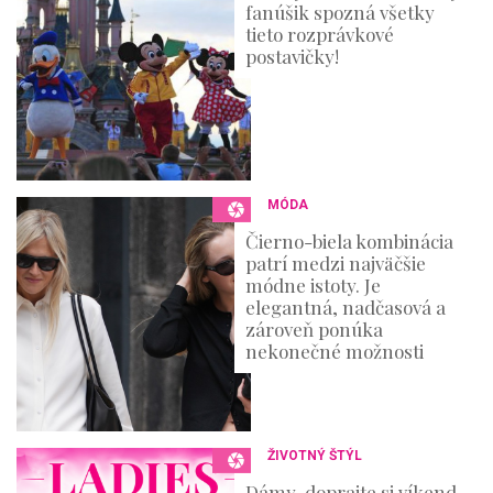
fanúšik spozná všetky
c
o
tieto rozprávkové
n
postavičky!
d
s
MÓDA
Čierno-biela kombinácia
patrí medzi najväčšie
módne istoty. Je
elegantná, nadčasová a
zároveň ponúka
nekonečné možnosti
ŽIVOTNÝ ŠTÝL
Dámy, doprajte si víkend