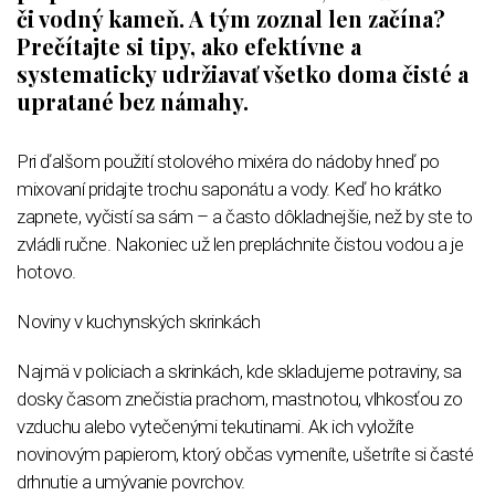
či vodný kameň. A tým zoznal len začína?
Prečítajte si tipy, ako efektívne a
systematicky udržiavať všetko doma čisté a
upratané bez námahy.
Pri ďalšom použití stolového mixéra do nádoby hneď po
mixovaní pridajte trochu saponátu a vody. Keď ho krátko
zapnete, vyčistí sa sám – a často dôkladnejšie, než by ste to
zvládli ručne. Nakoniec už len prepláchnite čistou vodou a je
hotovo.
Noviny v kuchynských skrinkách
Najmä v policiach a skrinkách, kde skladujeme potraviny, sa
dosky časom znečistia prachom, mastnotou, vlhkosťou zo
vzduchu alebo vytečenými tekutinami. Ak ich vyložíte
novinovým papierom, ktorý občas vymeníte, ušetríte si časté
drhnutie a umývanie povrchov.