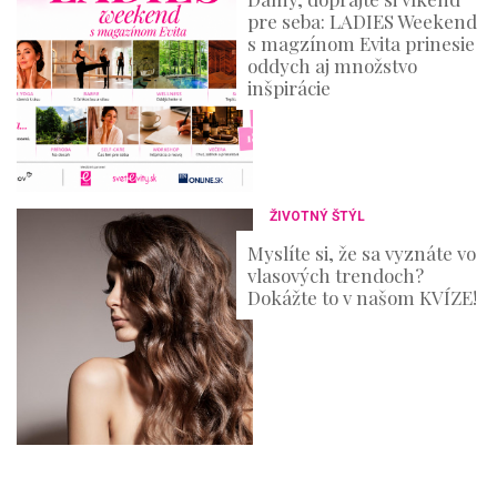
pre seba: LADIES Weekend
s magzínom Evita prinesie
oddych aj množstvo
inšpirácie
ŽIVOTNÝ ŠTÝL
Myslíte si, že sa vyznáte vo
vlasových trendoch?
Dokážte to v našom KVÍZE!