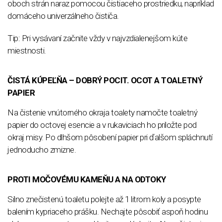
oboch strán naraz pomocou čistiaceho prostriedku, napríklad
domáceho univerzálneho čističa.
Tip: Pri vysávaní začnite vždy v najvzdialenejšom kúte
miestnosti.
ČISTÁ KÚPEĽŇA – DOBRÝ POCIT. OCOT A TOALETNÝ
PAPIER
Na čistenie vnútorného okraja toalety namočte toaletný
papier do octovej esencie a v rukaviciach ho priložte pod
okraj misy. Po dlhšom pôsobení papier pri ďalšom spláchnutí
jednoducho zmizne.
PROTI MOČOVÉMU KAMEŇU A NA ODTOKY
Silno znečistenú toaletu polejte až 1 litrom koly a posypte
balením kypriaceho prášku. Nechajte pôsobiť aspoň hodinu