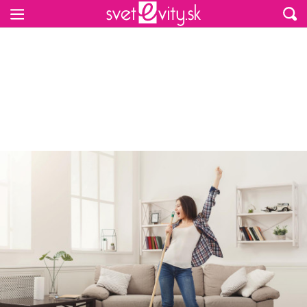
Preskočiť na hlavný obsah