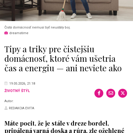
Čistá domácnosť nemusí byť neustály boj.
dreamstime
Tipy a triky pre čistejšiu
domácnosť, ktoré vám ušetria
čas a energiu — ani neviete ako
19.05.2026, 21:18
ŽIVOTNÝ ŠTÝL
Autor:
REDAKCIA EVITA
Máte pocit, že je stále v dreze bordel,
pripálená varná doska a rúra, zle ožehlené