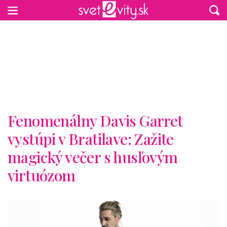
Preskočiť na hlavný obsah
Fenomenálny Davis Garret
vystúpi v Bratilave: Zažite
magický večer s husľovým
virtuózom