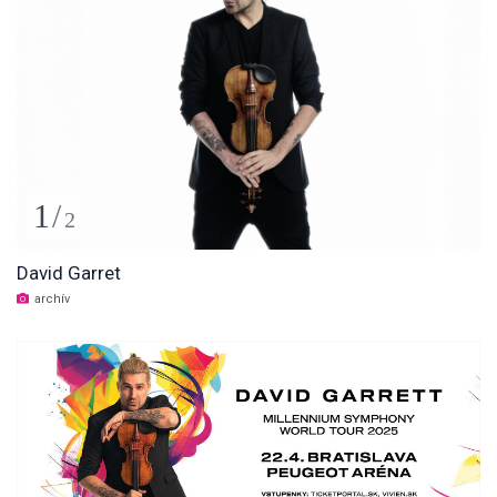
1
/
2
David Garret
archív