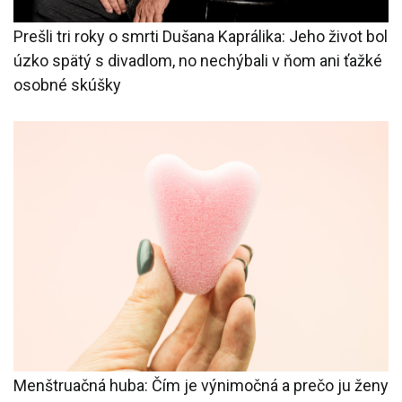
Prešli tri roky o smrti Dušana Kaprálika: Jeho život bol
úzko spätý s divadlom, no nechýbali v ňom ani ťažké
osobné skúšky
Menštruačná huba: Čím je výnimočná a prečo ju ženy