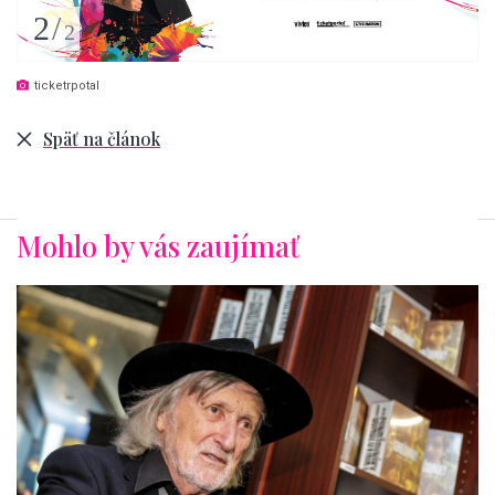
2
/
2
ticketrpotal
Späť na článok
Mohlo by vás zaujímať