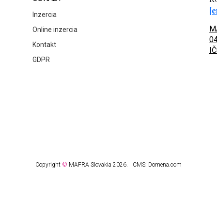
[e
Inzercia
MA
Online inzercia
04
Kontakt
IČ
GDPR
Copyright
©
MAFRA Slovakia 2026.
CMS:
Domena.com