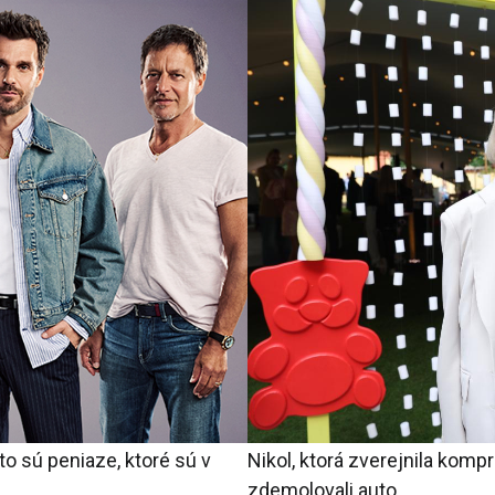
o sú peniaze, ktoré sú v
Nikol, ktorá zverejnila komp
zdemolovali auto