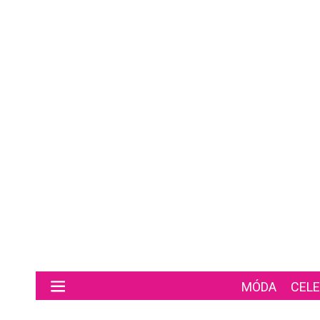
Preskočiť na hlavný obsah
MÓDA
CELE