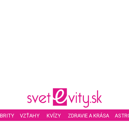
BRITY
VZŤAHY
KVÍZY
ZDRAVIE A KRÁSA
ASTR