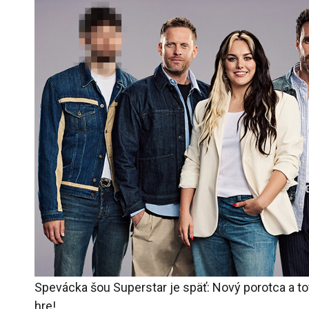
Spevácka šou Superstar je späť: Nový porotca a tot
hre!