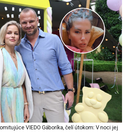
romitujúce VIEDO Gáboríka, čelí útokom: V noci jej