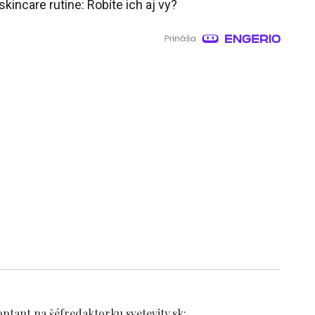
kincare rutine: Robíte ich aj vy?
ntant na šéfredaktorku svetevity.sk: