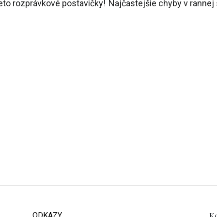
ieto rozprávkové postavičky!
Najčastejšie chyby v rannej s
ODKAZY
Ko