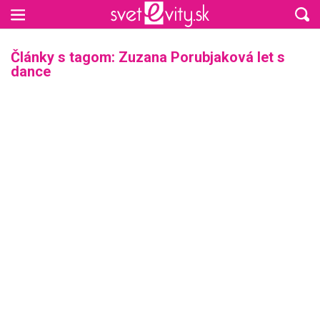
Preskočiť na hlavný obsah
Články s tagom: Zuzana Porubjaková let s
dance