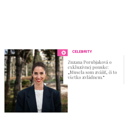
CELEBRITY
Zuzana Porubjaková o
exkluzívnej ponuke:
„Musela som zvážiť, či to
všetko zvládnem.“​​