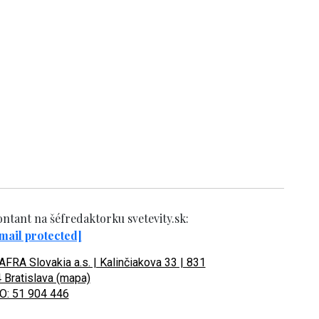
ntant na šéfredaktorku svetevity.sk:
mail protected]
FRA Slovakia a.s. | Kalinčiakova 33 | 831
 Bratislava (mapa)
O: 51 904 446