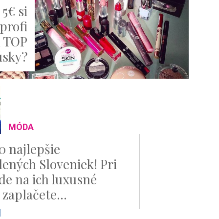
 5€ si
profi
ú TOP
úsky?
MÓDA
0 najlepšie
ených Sloveniek! Pri
de na ich luxusné
 zaplačete...