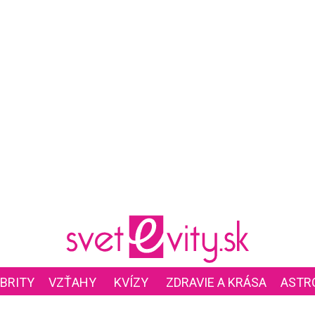
BRITY
VZŤAHY
KVÍZY
ZDRAVIE A KRÁSA
ASTR