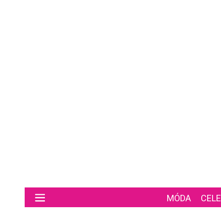
Preskočiť na hlavný obsah
MÓDA
CELE