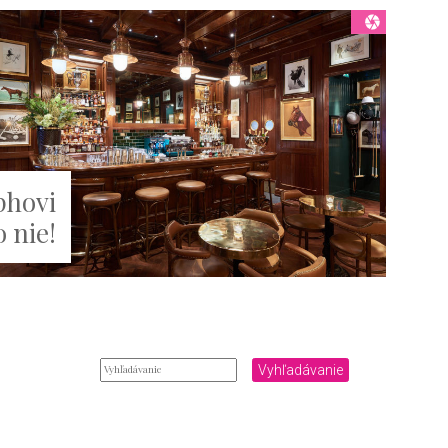
phovi
 nie!
Vyhľadávanie