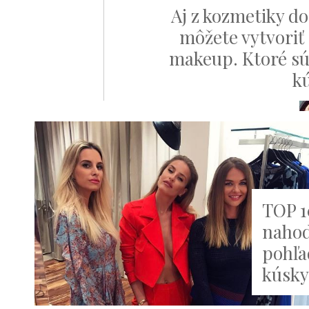
Aj z kozmetiky do
môžete vytvoriť 
makeup. Ktoré s
k
TOP 1
nahod
pohľa
kúsky