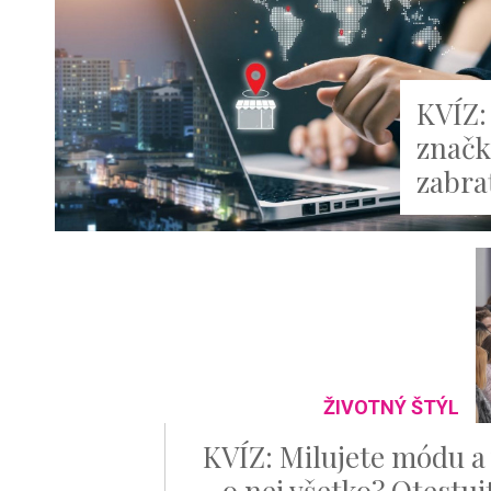
KVÍZ:
značk
zabra
ŽIVOTNÝ ŠTÝL
KVÍZ: Milujete módu a 
o nej všetko? Otestuj