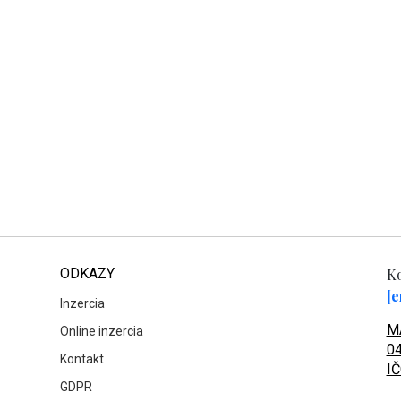
ODKAZY
Ko
[e
Inzercia
MA
Online inzercia
04
Kontakt
IČ
GDPR