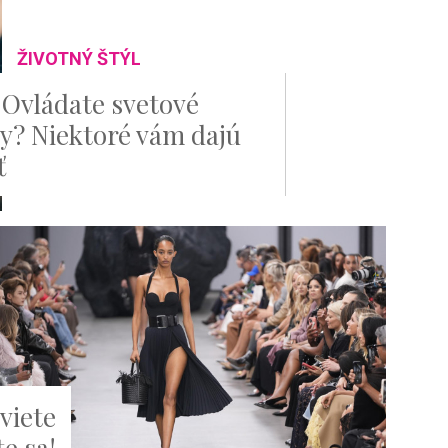
ŽIVOTNÝ ŠTÝL
 Ovládate svetové
y? Niektoré vám dajú
ť
viete
te sa!