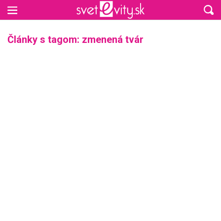
Preskočiť na hlavný obsah
Články s tagom: zmenená tvár