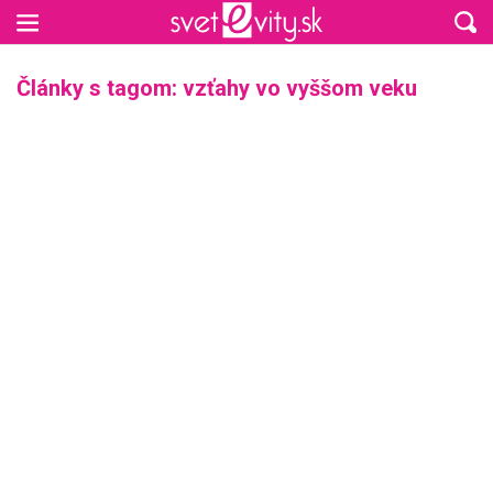
Preskočiť na hlavný obsah
Články s tagom: vzťahy vo vyššom veku