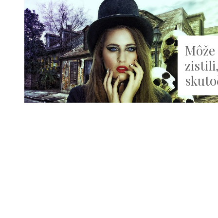
Môže 
zistil
skuto