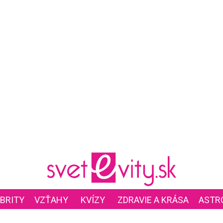
BRITY
VZŤAHY
KVÍZY
ZDRAVIE A KRÁSA
ASTR