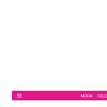
Preskočiť na hlavný obsah
MÓDA
CELE