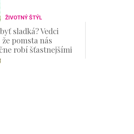
ŽIVOTNÝ ŠTÝL
byť sladká? Vedci
i, že pomsta nás
čne robí šťastnejšími