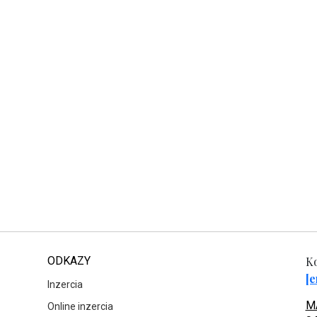
ODKAZY
Ko
[e
Inzercia
MA
Online inzercia