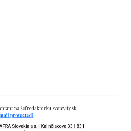
ntant na šéfredaktorku svetevity.sk:
mail protected]
FRA Slovakia a.s. | Kalinčiakova 33 | 831