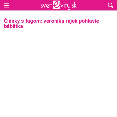
Preskočiť na hlavný obsah
Články s tagom: veronika rajek pohlavie
bábätka