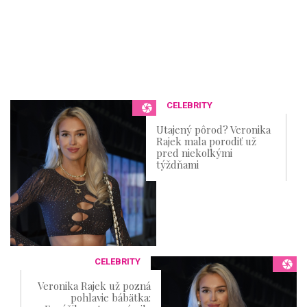
CELEBRITY
Utajený pôrod? Veronika
Rajek mala porodiť už
pred niekoľkými
týždňami
CELEBRITY
Veronika Rajek už pozná
pohlavie bábätka: