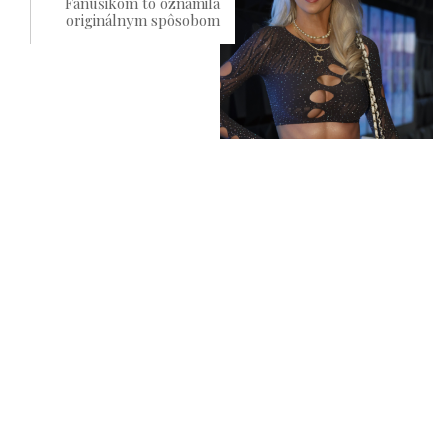
Fanúšikom to oznámila
originálnym spôsobom