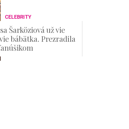
CELEBRITY
sa Šarköziová už vie
vie bábätka. Prezradila
 fanúšikom