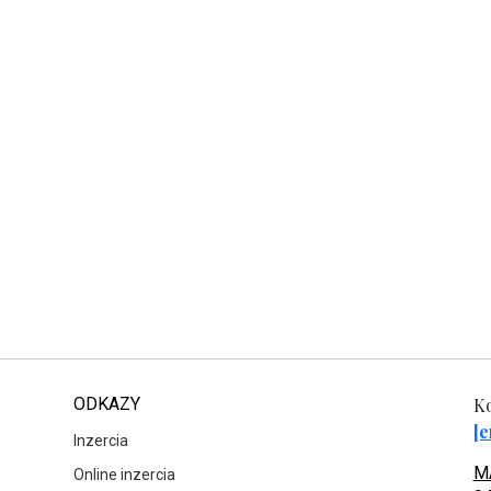
ODKAZY
Ko
[e
Inzercia
MA
Online inzercia