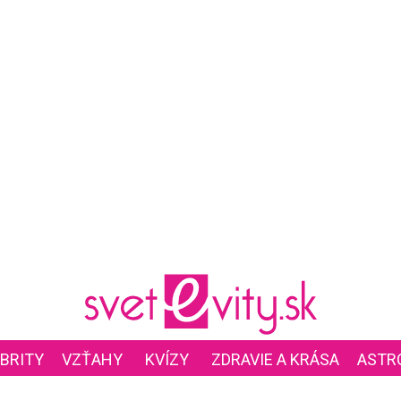
BRITY
VZŤAHY
KVÍZY
ZDRAVIE A KRÁSA
ASTR