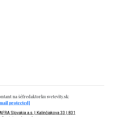
ntant na šéfredaktorku svetevity.sk:
mail protected]
FRA Slovakia a.s. | Kalinčiakova 33 | 831