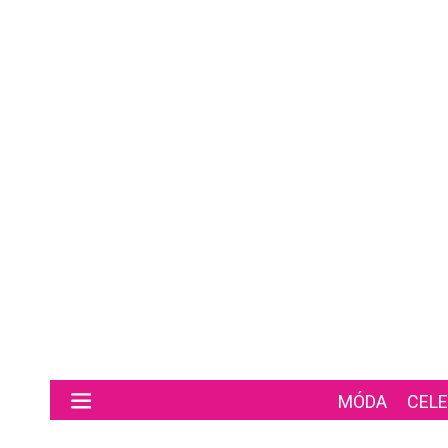
Preskočiť na hlavný obsah
MÓDA
CELE