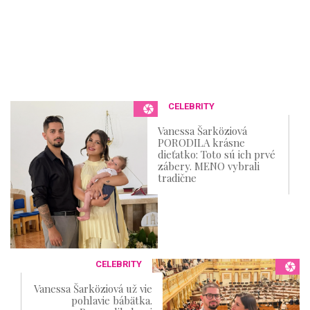
CELEBRITY
Vanessa Šarköziová
PORODILA krásne
dieťatko: Toto sú ich prvé
zábery. MENO vybrali
tradične
CELEBRITY
Vanessa Šarköziová už vie
pohlavie bábätka.