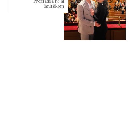
Prezradila ho aj
fanúšikom