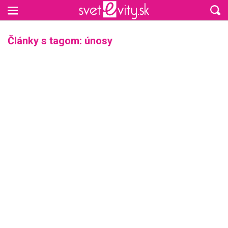
Preskočiť na hlavný obsah
Články s tagom: únosy