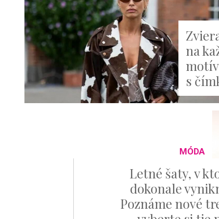
Zvier
na ka
motív
s čím
MÓDA
Letné šaty, v kt
dokonale vynik
Poznáme nové tr
vyberte si tie