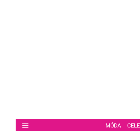
Preskočiť na hlavný obsah
MÓDA
CELE