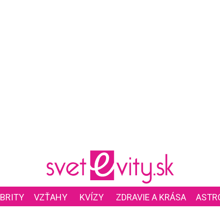
BRITY
VZŤAHY
KVÍZY
ZDRAVIE A KRÁSA
ASTR