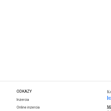
ODKAZY
Ko
[e
Inzercia
MA
Online inzercia