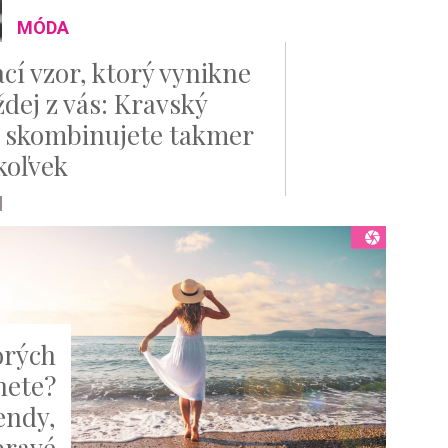
MÓDA
ací vzor, ktorý vynikne
ždej z vás: Kravský
 skombinujete takmer
koľvek
orých
nete?
endy,
 pravé