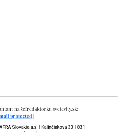
ntant na šéfredaktorku svetevity.sk:
mail protected]
FRA Slovakia a.s. | Kalinčiakova 33 | 831