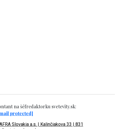
ntant na šéfredaktorku svetevity.sk:
mail protected]
FRA Slovakia a.s. | Kalinčiakova 33 | 831