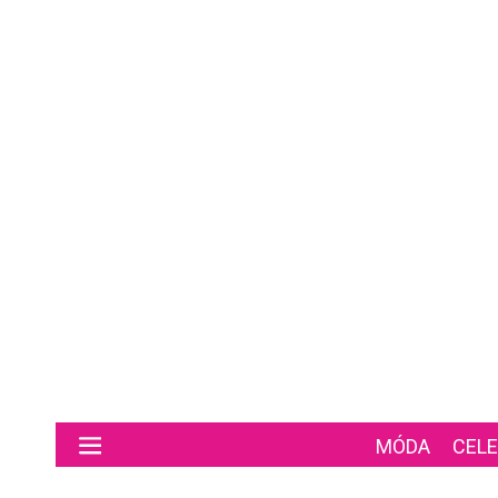
Preskočiť na hlavný obsah
MÓDA
CELE