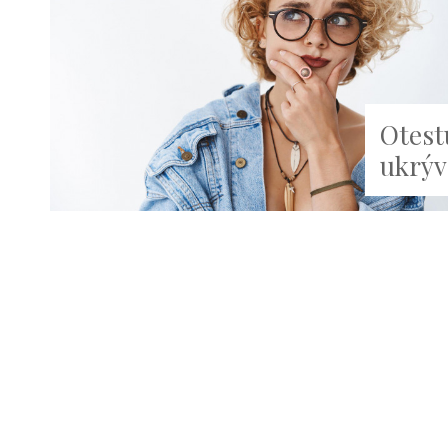
Otest
ukrýv