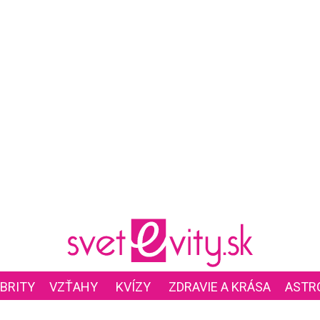
BRITY
VZŤAHY
KVÍZY
ZDRAVIE A KRÁSA
ASTR