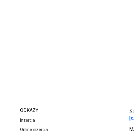
ODKAZY
Ko
[e
Inzercia
MA
Online inzercia