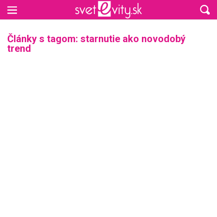
Preskočiť na hlavný obsah
Články s tagom: starnutie ako novodobý
trend