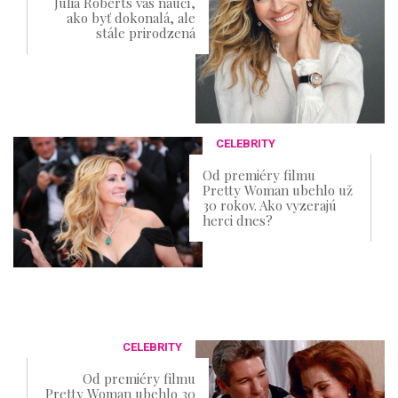
Julia Roberts vás naučí,
ako byť dokonalá, ale
stále prirodzená
CELEBRITY
Od premiéry filmu
Pretty Woman ubehlo už
30 rokov. Ako vyzerajú
herci dnes?
CELEBRITY
Od premiéry filmu
Pretty Woman ubehlo 30