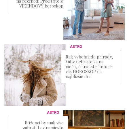
na rozchod: Prečítajte si
VÍKENDOVÝ horoskop
ASTRO
Rak vybehni do prírody,
Váhy nehrajte sa na
niečo, čo nie ste: Toto je
váš HOROSKOP na
najbližšie dni
ASTRO
Blíženci by mali viac
zabrať, Lev namiesto