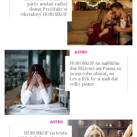
párty zostaň radšej
doma: Prečítajte si
víkendový HOROSKOP
ASTRO
HOROSKOP na najbližšie
dni: Blíženci ani Panna sa
nemá čoho obávať, no
Lev a Býk by si mali dať
veľký pozor
ASTRO
HOROSKOP na tento