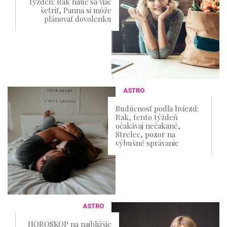
týždeň: Rak nauč sa viac
šetriť, Panna si môže
plánovať dovolenku
ASTRO
Budúcnosť podľa hviezd:
Rak, tento týždeň
očakávaj nečakané,
Strelec, pozor na
výbušné správanie
ASTRO
HOROSKOP na najbližšie