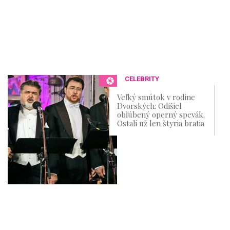
CELEBRITY
Veľký smútok v rodine
Dvorských: Odišiel
obľúbený operný spevák.
Ostali už len štyria bratia