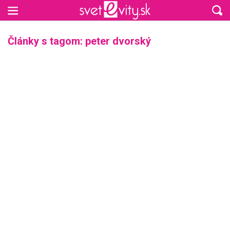
Preskočiť na hlavný obsah
Články s tagom: peter dvorský