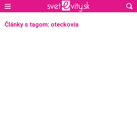
Preskočiť na hlavný obsah
Články s tagom: oteckovia