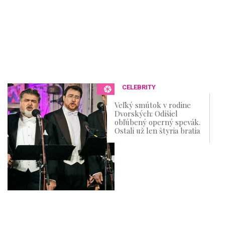
CELEBRITY
Veľký smútok v rodine
Dvorských: Odišiel
obľúbený operný spevák.
Ostali už len štyria bratia