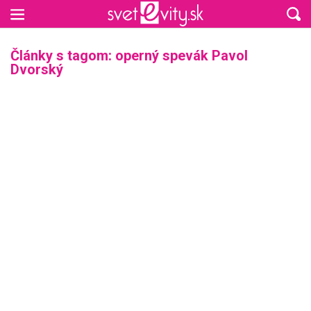
Preskočiť na hlavný obsah
Články s tagom: operný spevák Pavol
Dvorský