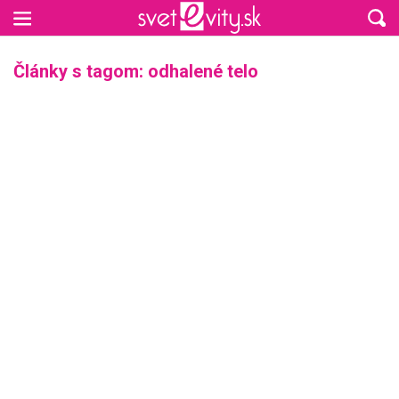
Preskočiť na hlavný obsah
Články s tagom: odhalené telo