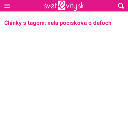
Preskočiť na hlavný obsah
Články s tagom: nela pociskova o deťoch